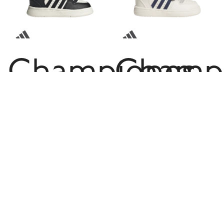
Championes
Champ
adidas
adidas
Break
Break
Start
Start
de
CF I T