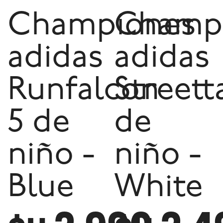
Championes
Champ
adidas
adidas
Runfalcon
Streett
5 de
de
niño -
niño -
Blue
White