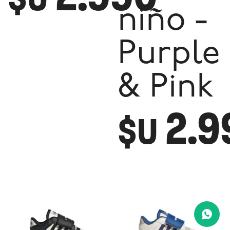
niño -
Purple
& Pink
2.9
$U