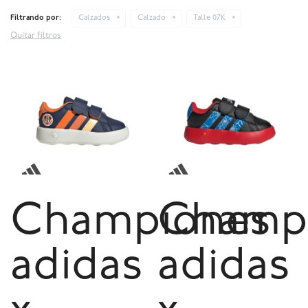
Filtrando por:
Calzados
Calzado
Talle 07K
Quitar filtros
Championes
Champ
adidas
adidas