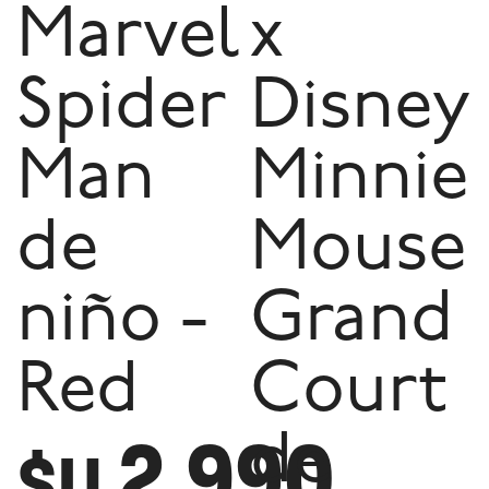
Marvel
x
Spider
Disney
Man
Minnie
de
Mouse
niño -
Grand
Red
Court
2.990
de
$U