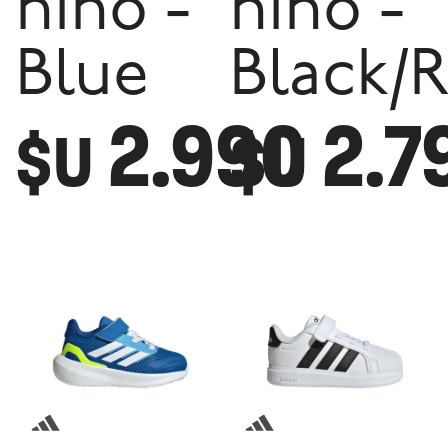
niño -
niño -
Blue
Black/
2.990
2.7
$U
$U