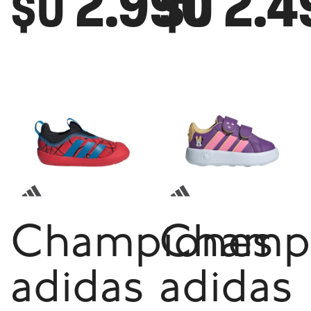
2.990
2.4
$U
$U
Championes
Champ
adidas
adidas