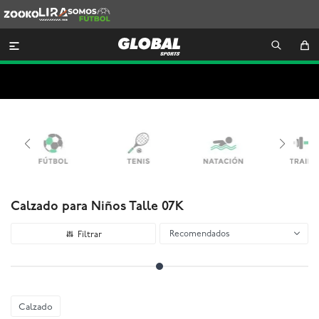
Zooko
Lira
Somos
Futbol

Calzado para Niños Talle 07K
Recomendados
Calzado