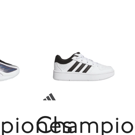
piones
Champio