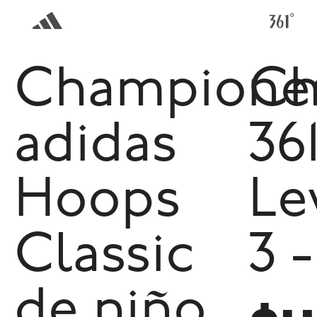
Champione
Ch
adidas
36
Hoops
Le
Classic
3 
de niño