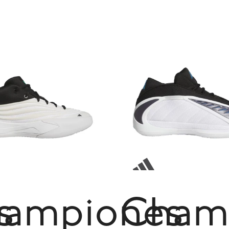
s
ampiones
Cham