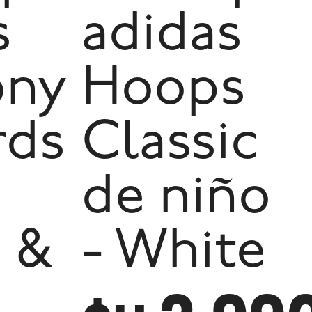
s
adidas
ony
Hoops
rds
Classic
de niño
 &
- White