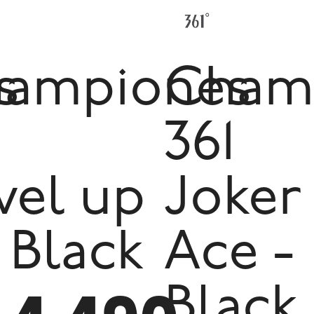
s
ampiones
Cham
1
361
vel up
Joker 
- Black
Ace -
Black