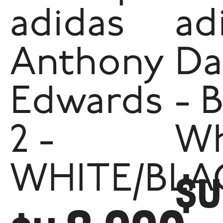
adidas
ad
Anthony
Da
Edwards
- 
2 -
Wh
WHITE/BLA
$U