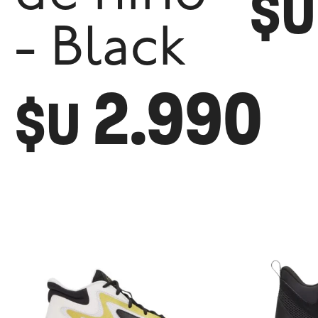
$U
- Black
2.990
$U