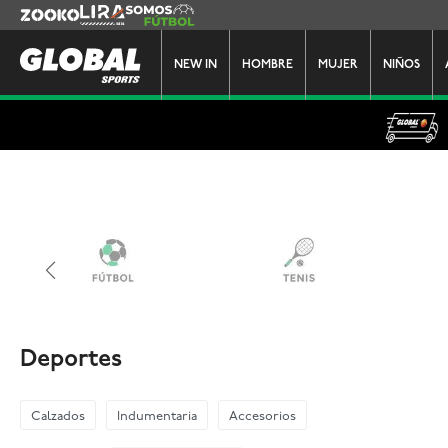
Zooko
Lira
Somos Futbol
NEW IN
HOMBRE
MUJER
NIÑOS
Deportes
Calzados
Indumentaria
Accesorios