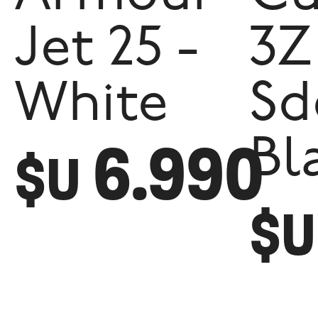
Jet 25 -
3Z
White
Sd
6.990
Bl
$U
$U