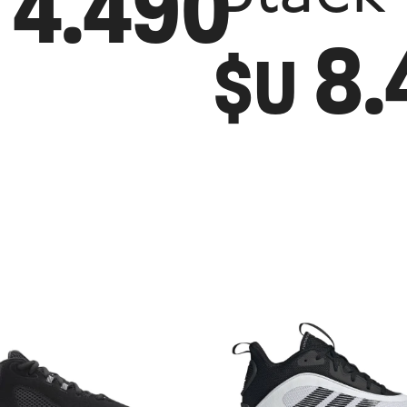
4.490
8.
$U