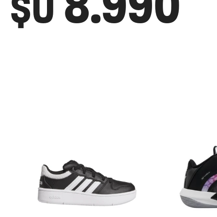
8.990
$U