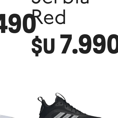
490
Red
7.99
$U