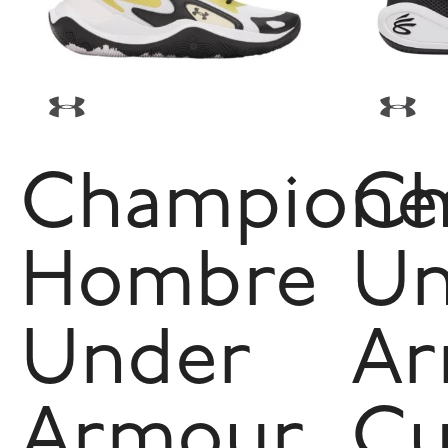
Champione
Ch
Hombre
Un
Under
Ar
Armour
Cu