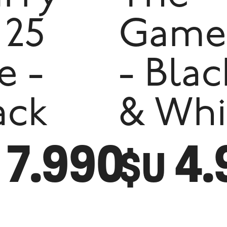
 25
Game
e -
- Blac
ack
& Whi
7.990
4.
$U