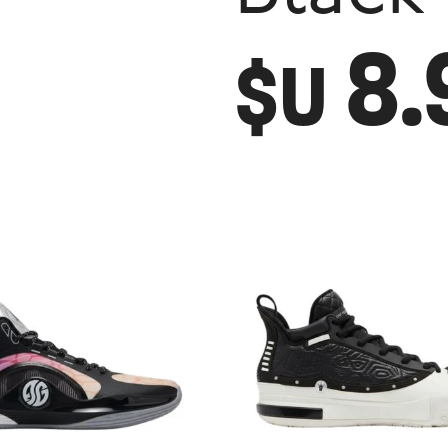
8.
$U