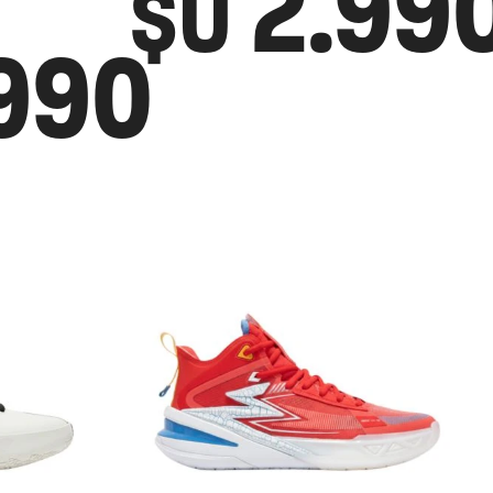
2.99
$U
990