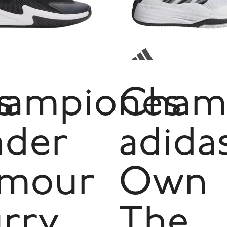
s
ampiones
Cham
der
adida
mour
Own
rry
The