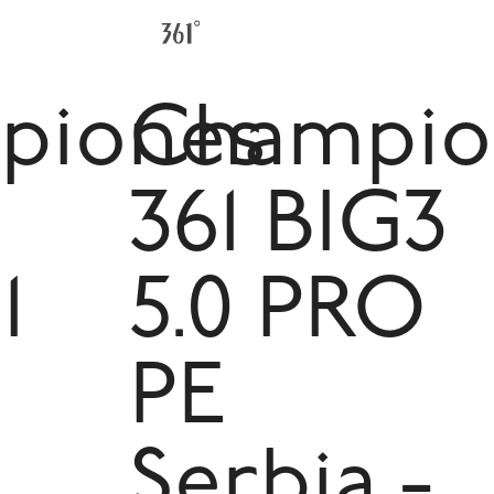
piones
Champio
361 BIG3
1
5.0 PRO
PE
Serbia -