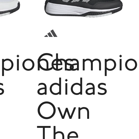
piones
Champio
s
adidas
Own
The