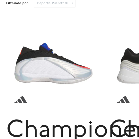
Filtrando por:
Deporte:
Basketball
Champione
Ch