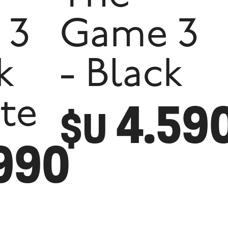
 3
Game 3
k
- Black
4.59
te
$U
990