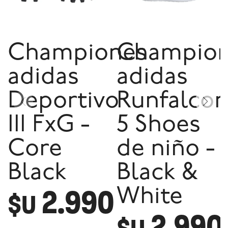
Championes
Champio
adidas
adidas
Deportivo
Runfalco
III FxG -
5 Shoes
Core
de niño -
Black
Black &
2.990
White
$U
2.990