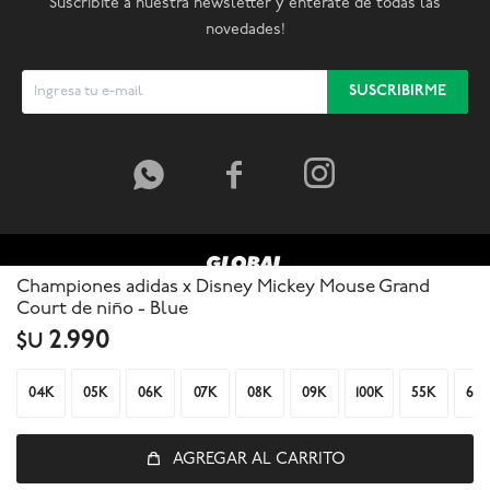
Suscribite a nuestra newsletter y enterate de todas las
novedades!
SUSCRIBIRME



Championes adidas x Disney Mickey Mouse Grand
Court de niño - Blue
2.990
$U
04K
05K
06K
07K
08K
09K
100K
55K
65
AGREGAR AL CARRITO