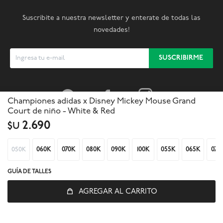
Suscribite a nuestra newsletter y enterate de todas las
novedades!
SUSCRIBIRME



Championes adidas x Disney Mickey Mouse Grand
Court de niño - White & Red
2.690
$U
050K
060K
070K
080K
090K
100K
055K
065K
075
GUÍA DE TALLES
AGREGAR AL CARRITO