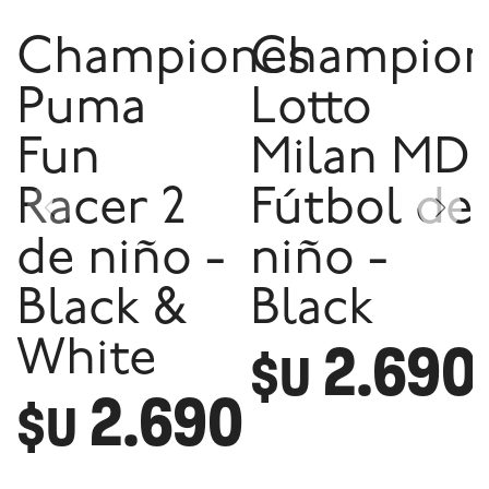
Championes
Champion
Puma
Lotto
Fun
Milan MD
Racer 2
Fútbol de
de niño -
niño -
Black &
Black
2.690
White
$U
2.690
$U