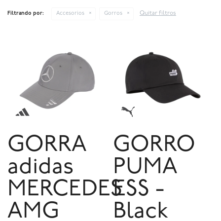
Quitar filtros
Filtrando por:
Accesorios
Gorros
GORRA
GORRO
adidas
PUMA
MERCEDES
ESS -
AMG
Black