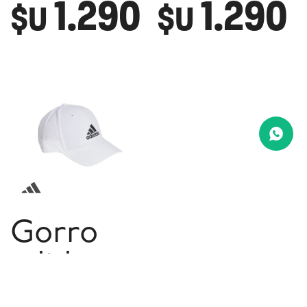
1.290
1.290
$U
$U
Gorro
adidas
Baseball