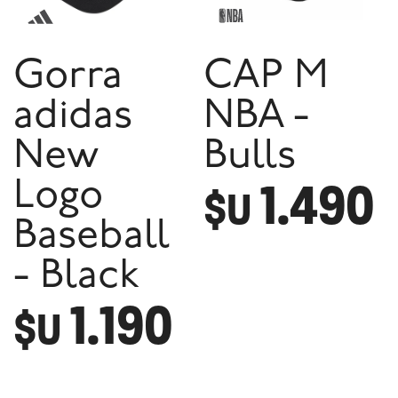
Gorra
CAP M
adidas
NBA -
New
Bulls
1.490
Logo
$U
Baseball
- Black
1.190
$U