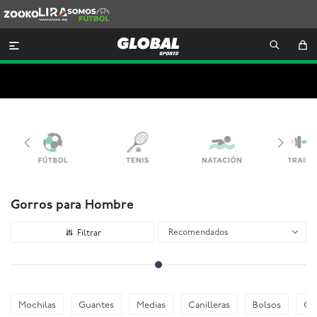
Zooko
Lira
Somos
Futbol

Gorros para Hombre
Recomendados
Mochilas
Guantes
Medias
Canilleras
Bolsos
Go