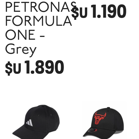
1.190
PETRONAS
$U
FORMULA
ONE -
Grey
1.890
$U