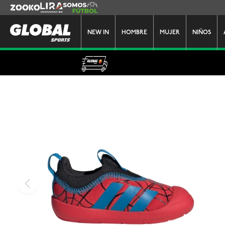
Zooko
Lira
Somos Futbol
NEW IN
HOMBRE
MUJER
NIÑOS