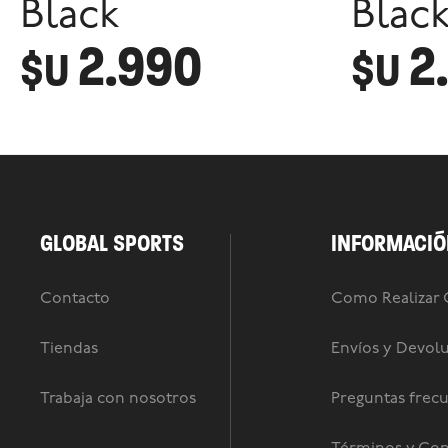
Black
Blac
2.990
2
$U
$U
GLOBAL SPORTS
INFORMACIÓ
Contacto
Como Realizar
Tiendas
Envíos y Devol
Trabaja con nosotros
Preguntas frec