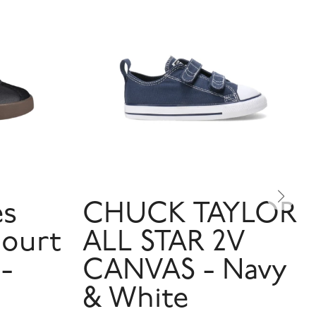
es
CHUCK TAYLOR
Court
ALL STAR 2V
 -
CANVAS - Navy
& White