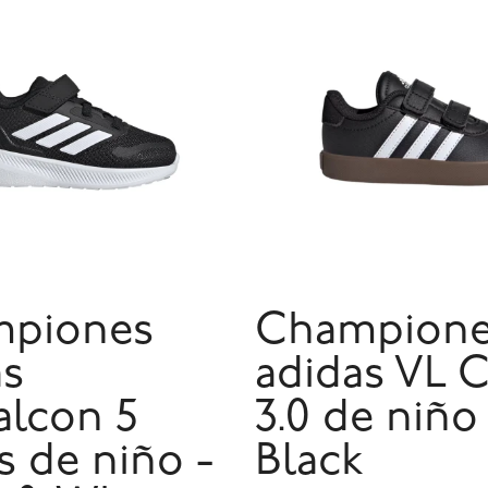
piones
Champion
as
adidas VL 
alcon 5
3.0 de niño
s de niño -
Black