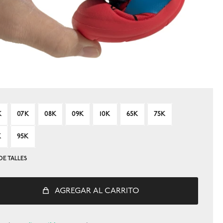
K
07K
08K
09K
10K
65K
75K
K
95K
DE TALLES
AGREGAR AL CARRITO