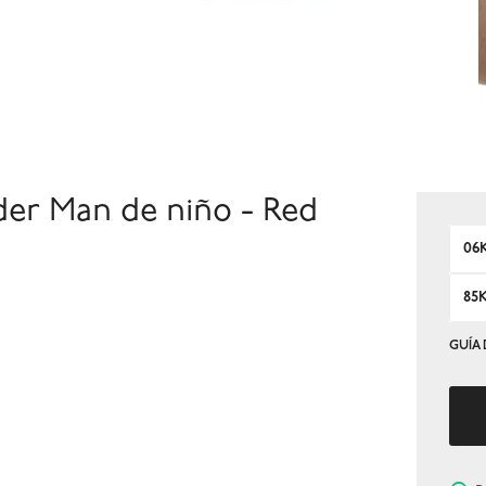
er Man de niño - Red
06
85
GUÍA 