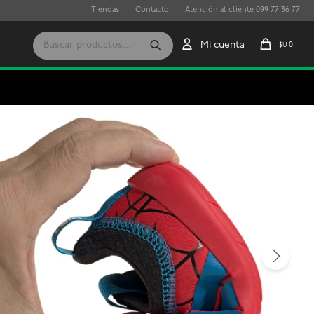
Tiendas
Contacto
Atención al cliente 099 77 36 77
0
$U