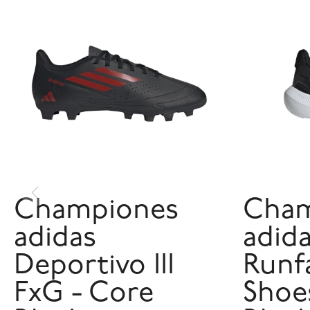
Championes
Cham
adidas
adid
Deportivo III
Runf
FxG - Core
Shoe