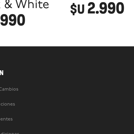
2.990
k & White
$U
.990
N
 Cambios
uciones
uentes