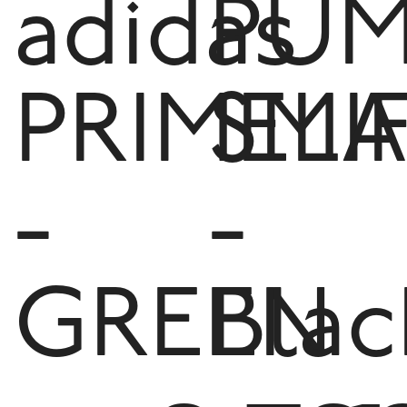
adidas
PU
PRIMELI
SMA
-
-
GREEN
Blac