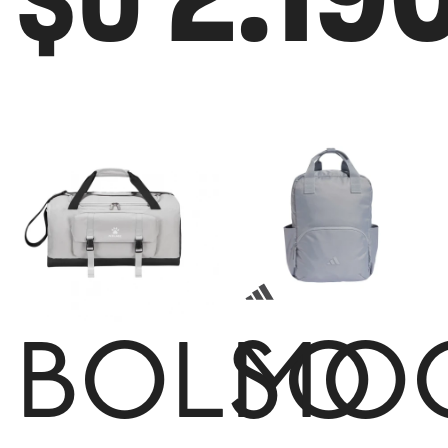
$U
BOLSO
MOC