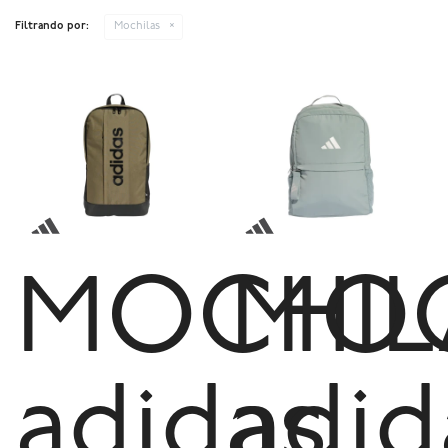
Filtrando por:
Mochilas
MOCHIL
MOC
adidas
adid