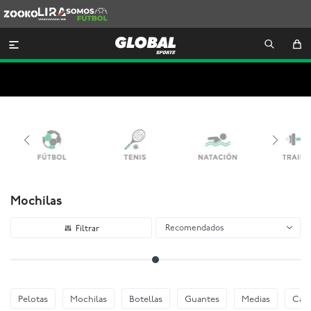
Zooko
Lira
Somos
Futbol

Mochilas
Recomendados
Pelotas
Mochilas
Botellas
Guantes
Medias
Cani