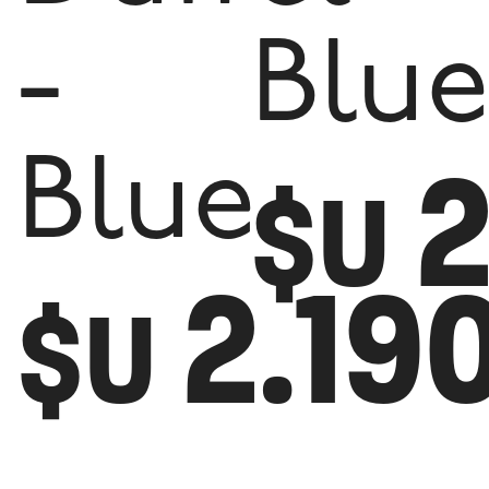
-
Blue
2
Blue
$U
2.19
$U