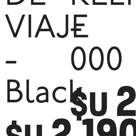
VIAJE
-
-
000
2
Black
$U
2.19