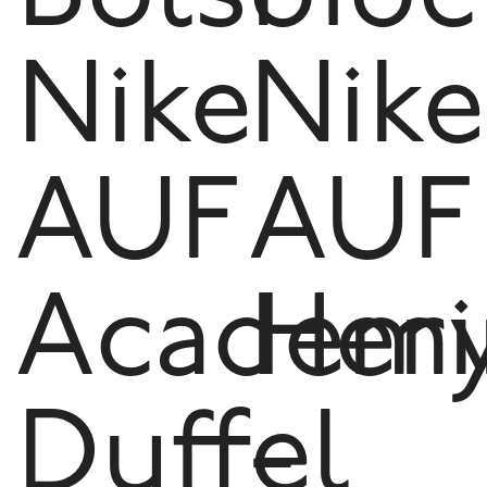
Nike
Nike
AUF
AUF
Academ
Heri
Duffel
-