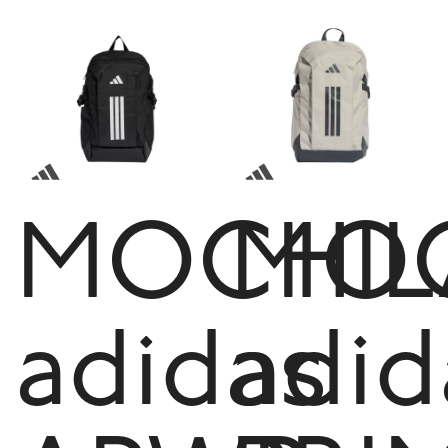
MOCHIL
MOC
adidas
adid