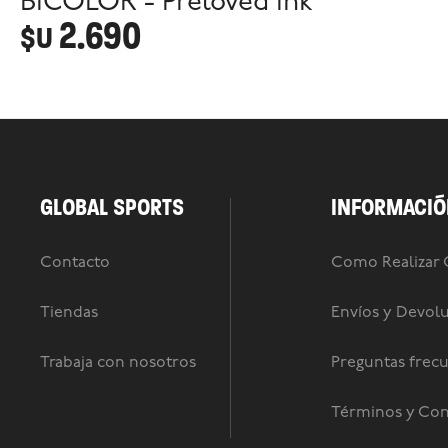
BICOLOR - Preloved Ink
2.690
$U
GLOBAL SPORTS
INFORMACIÓ
Contacto
Como Realizar
Tiendas
Envíos y Devol
Trabaja con nosotros
Preguntas frec
Términos y Con