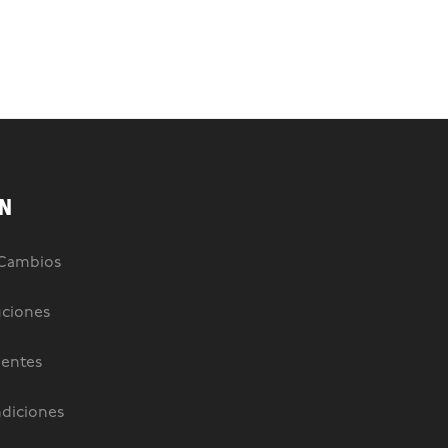
N
 Cambios
uciones
uentes
diciones