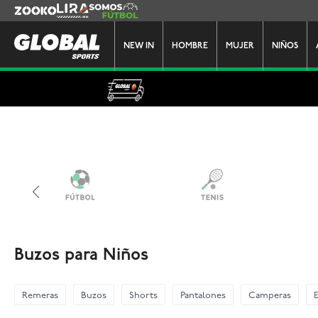
Zooko
Lira
Somos Futbol
NEW IN
HOMBRE
MUJER
NIÑOS
Buzos para Niños
Remeras
Buzos
Shorts
Pantalones
Camperas