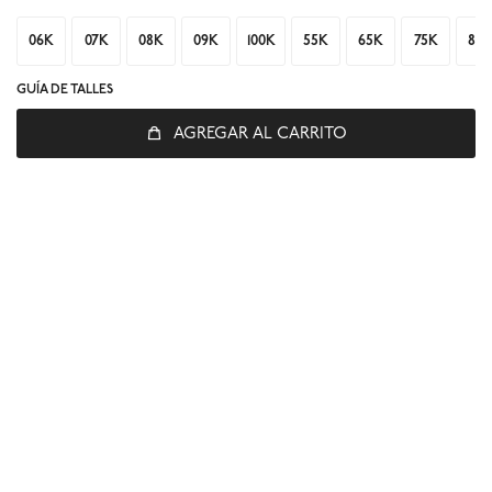
06K
07K
08K
09K
100K
55K
65K
75K
85
GUÍA DE TALLES
AGREGAR AL CARRITO
© Copyright 2026 / Global Sports
Fenicio