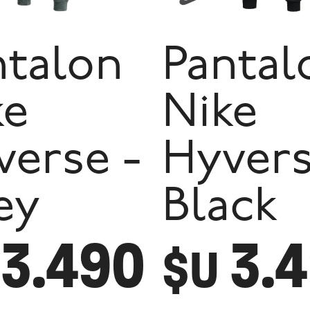
ntalon
Pantal
ke
Nike
verse -
Hyvers
ey
Black
3.490
3.
$U