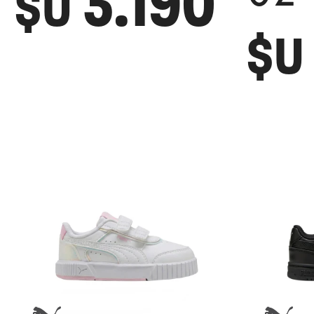
3.190
$U
$U