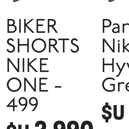
BIKER
Pa
SHORTS
Ni
NIKE
Hy
ONE -
Gr
499
$U