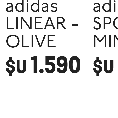
adidas
ad
LINEAR -
SP
OLIVE
MI
1.590
$U
$U