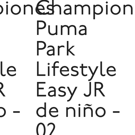
iones
Champion
Puma
Park
le
Lifestyle
R
Easy JR
o -
de niño -
02