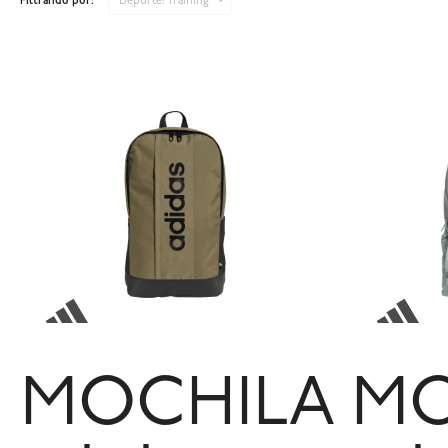
Filtrando por:
Deporte:
Training
MOCHILA
MO