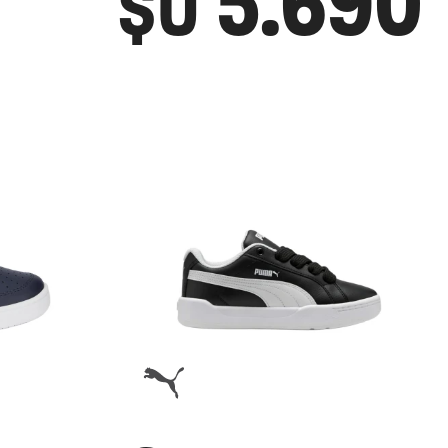
5.690
$U