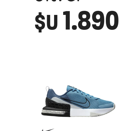
1.890
$U