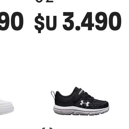
790
3.490
$U