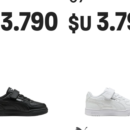
3.790
3.
$U