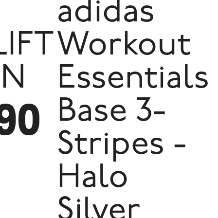
adidas
IFT
Workout
EN
Essentials
790
Base 3-
Stripes -
Halo
Silver