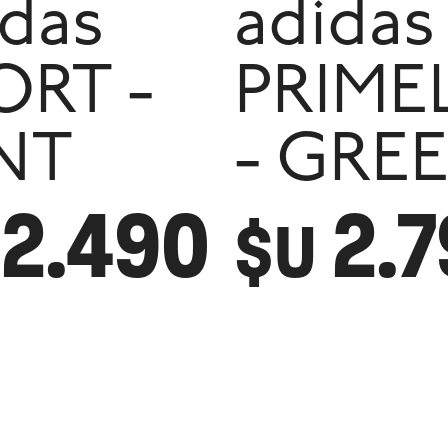
idas
adidas
ORT -
PRIMEL
NT
- GRE
2.490
2.
$U