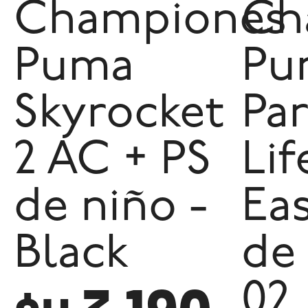
Championes
Ch
Puma
Pu
Skyrocket
Pa
2 AC + PS
Lif
de niño -
Ea
Black
de 
02