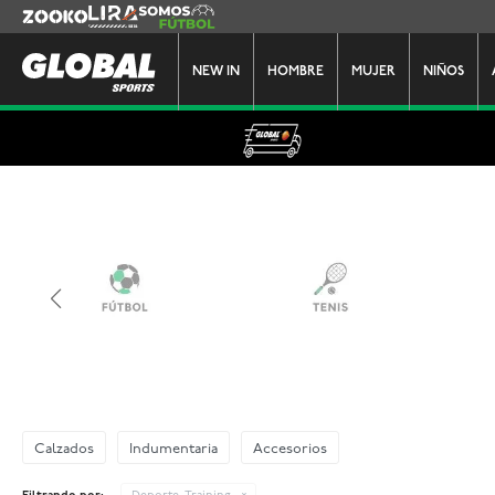
Zooko
Lira
Somos Futbol
NEW IN
HOMBRE
MUJER
NIÑOS
Calzados
Indumentaria
Accesorios