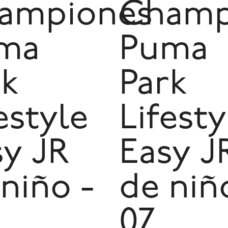
ampiones
Champ
ma
Puma
rk
Park
estyle
Lifesty
sy JR
Easy J
niño -
de niñ
07