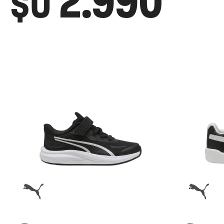
2.990
$U