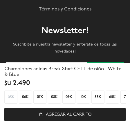
Términos y Condiciones
Newsletter!
Suscribite a nuestra newsletter y enterate de todas las
novedades!
SUSCRIBIRME
Championes adidas Break Start CF I T de niño - White
& Blue
2.490
$U



05K
06K
07K
08K
09K
10K
55K
65K
75
AGREGAR AL CARRITO