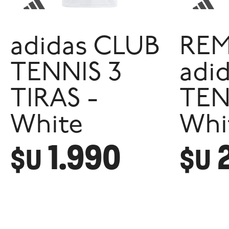
adidas CLUB
RE
TENNIS 3
adi
TIRAS -
TEN
White
Whi
1.990
$U
$U