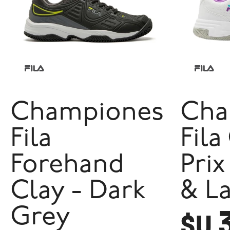
Championes
Cha
Fila
Fila
Forehand
Prix
Clay - Dark
& L
Grey
$U