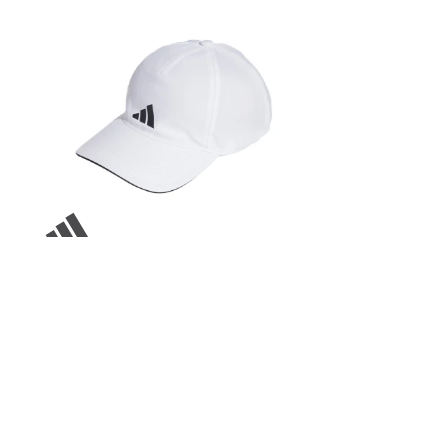
Gorra adidas
AEROREADY
WHITE -