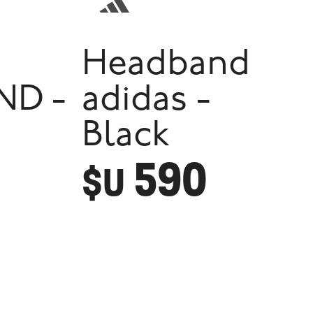
Headband
ND -
adidas -
Black
590
$U