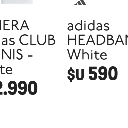
MERA
adidas
das CLUB
HEADBA
NIS -
White
590
te
$U
2.990