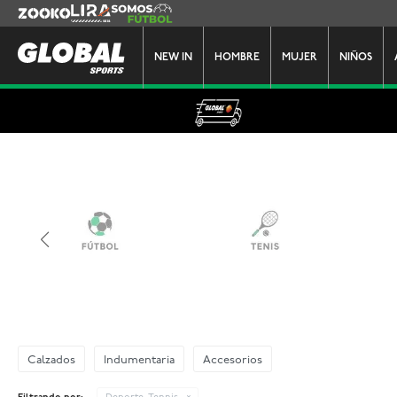
Zooko
Lira
Somos Futbol
NEW IN
HOMBRE
MUJER
NIÑOS
Calzados
Indumentaria
Accesorios