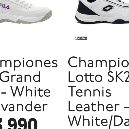
mpiones
Champio
 Grand
Lotto SK
 - White
Tennis
avander
Leather 
3.990
White/D