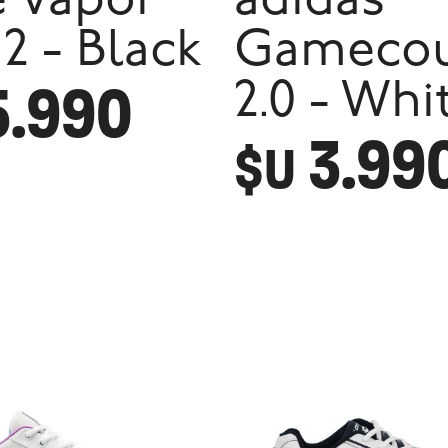
e Vapor
adidas
 2 - Black
Gamecou
5.990
2.0 - Whi
3.99
$U