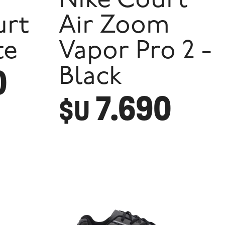
Nike Court
rt
Air Zoom
te
Vapor Pro 2 -
0
Black
7.690
$U