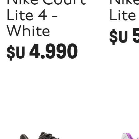
Nike Court
Nik
Lite 4 -
Lite
White
$U
4.990
$U