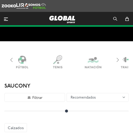
Zooko
Lira
Somos
Futbol

SAUCONY
Recomendados
Calzados