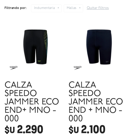
Quitar filtros
Filtrando por:
Indumentaria
Mallas
CALZA
CALZA
SPEEDO
SPEEDO
JAMMER ECO
JAMMER ECO
END+ MNO -
END + MNO -
000
000
2.290
2.100
$U
$U