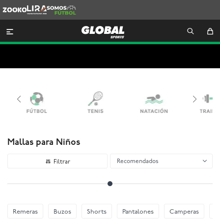
Zooko
Lira
Somos
Futbol

Mallas para Niños
Recomendados
Remeras
Buzos
Shorts
Pantalones
Camperas
E