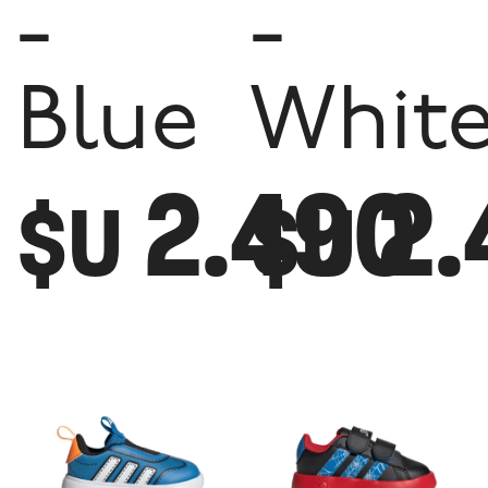
-
-
Blue
Whit
2.490
2.
$U
$U