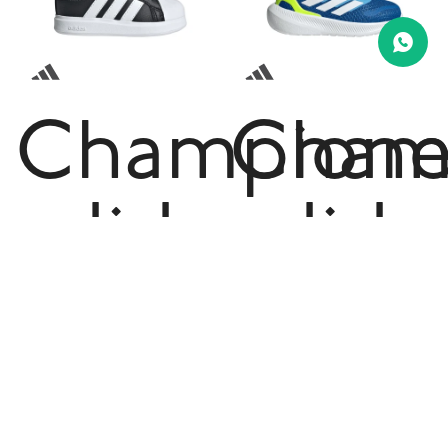
Champione
Cham
adidas
adida
Streettalk
Runfa
de
5 de