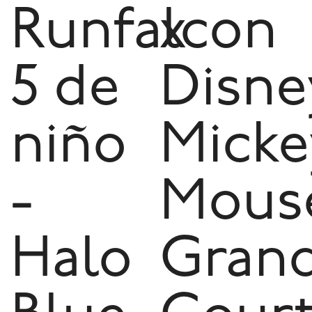
Runfalcon
x
5 de
Disne
niño
Micke
-
Mous
Halo
Gran