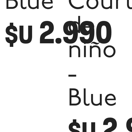
Blue
Cour
2.990
de
$U
niño
-
Blue
2.
$U