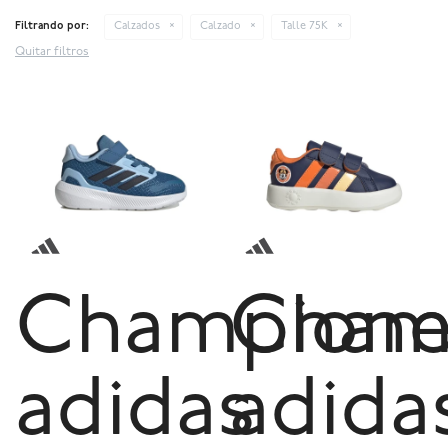
Filtrando por:
Calzados
Calzado
Talle 75K
Quitar filtros
Champione
Cham
adidas
adida