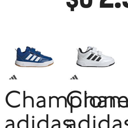
Champione
Cham
adidas
adida