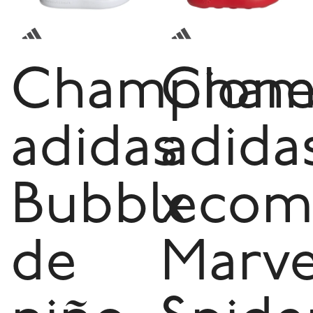
Champione
Cham
adidas
adida
Bubblecom
x
de
Marve