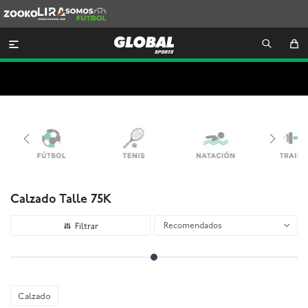
Zooko
Lira
Somos
Futbol

Calzado Talle 75K
Recomendados
Calzado