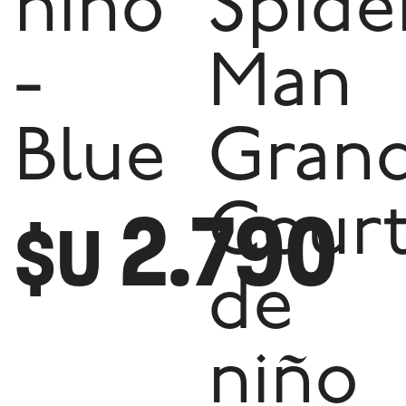
niño
Spide
-
Man
Blue
Gran
2.790
Cour
$U
de
niño