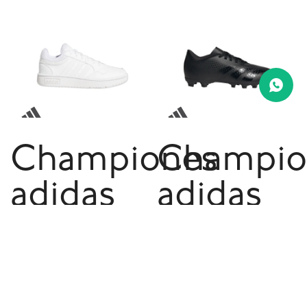
Championes
Champio
adidas
adidas
Hoops
Predator
de niño
Accurac
- White
4 de