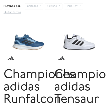
Filtrando por:
Calzados
Calzado
Talle 439
Quitar filtros
Championes
Champio
adidas
adidas
Runfalcon
Tensaur