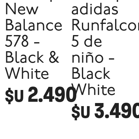
New
adidas
Balance
Runfalco
578 -
5 de
Black &
niño -
White
Black
2.490
White
$U
3.49
$U