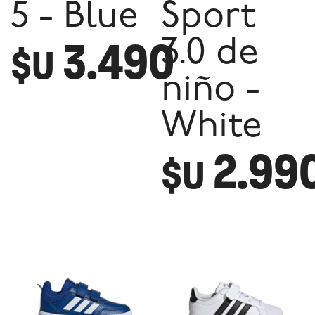
5 - Blue
Sport
3.490
3.0 de
$U
niño -
White
2.99
$U