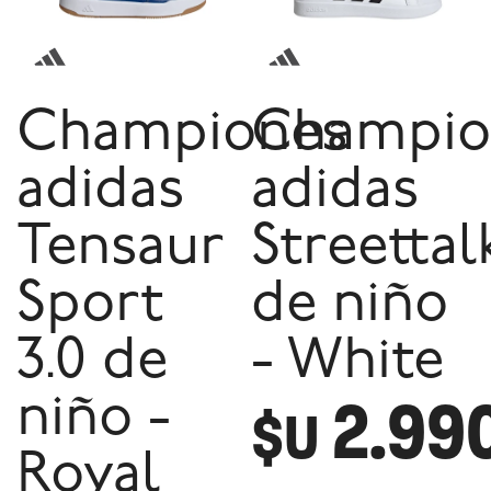
Championes
Champio
adidas
adidas
Tensaur
Streettal
Sport
de niño
3.0 de
- White
2.99
niño -
$U
Royal