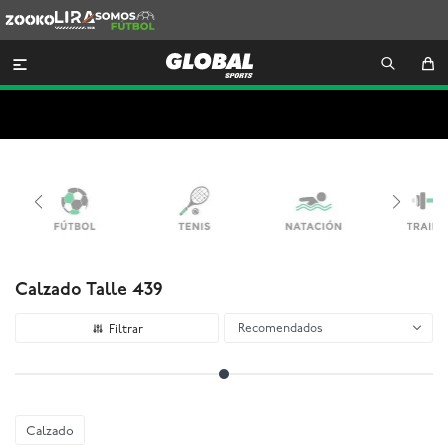
Zooko
Lira
Somos
Futbol

Calzado Talle 439
Recomendados
Calzado