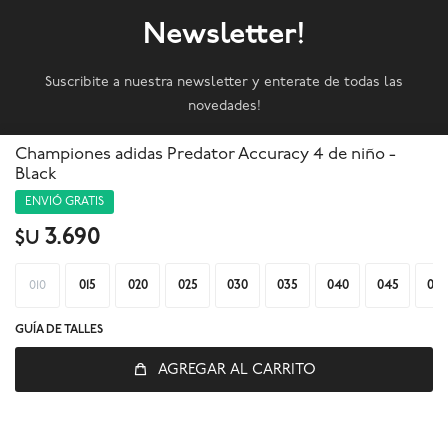
Newsletter!
Suscribite a nuestra newsletter y enterate de todas las
novedades!
Championes adidas Predator Accuracy 4 de niño -
SUSCRIBIRME
Black
ENVIÓ GRATIS



3.690
$U
010
015
020
025
030
035
040
045
050
GUÍA DE TALLES
AGREGAR AL CARRITO