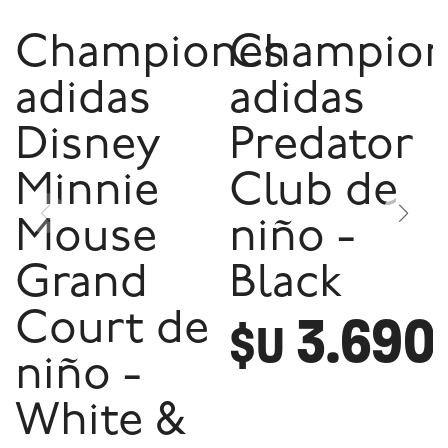
Championes
Champion
adidas
adidas
Disney
Predator
Minnie
Club de
Mouse
niño -
Grand
Black
3.690
Court de
$U
niño -
White &