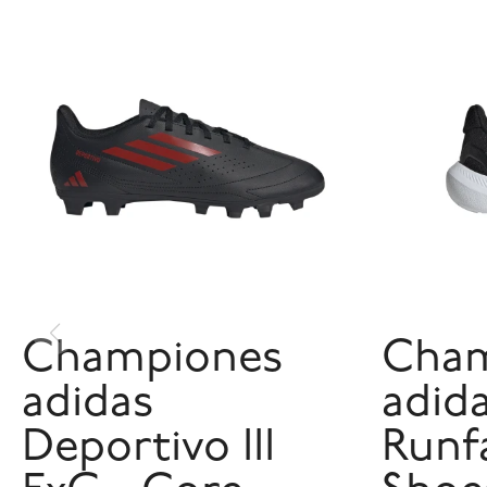
Championes
Cham
adidas
adid
Deportivo III
Runf