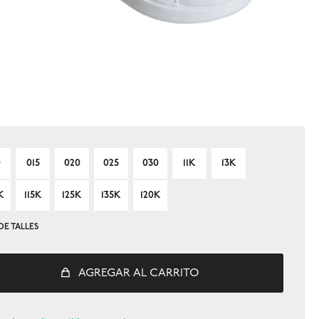
0
015
020
025
030
11K
13K
K
115K
125K
135K
120K
DE TALLES
AGREGAR AL CARRITO