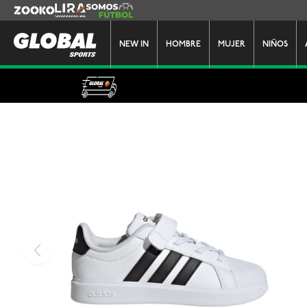
Zooko
Lira
Somos Futbol
NEW IN
HOMBRE
MUJER
NIÑOS