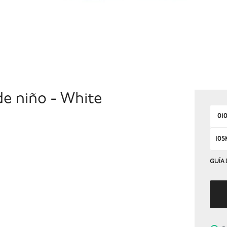
de niño - White
01
105
GUÍA 