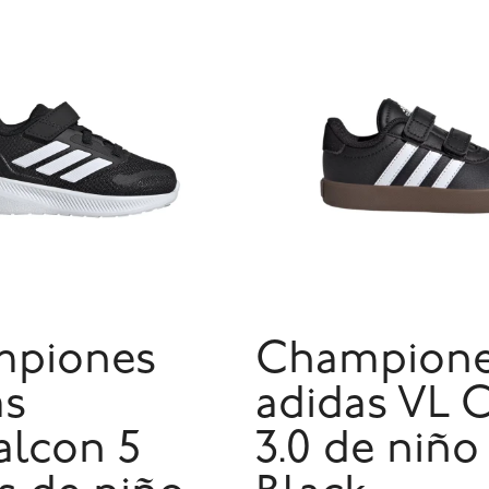
piones
Champion
as
adidas VL 
alcon 5
3.0 de niño