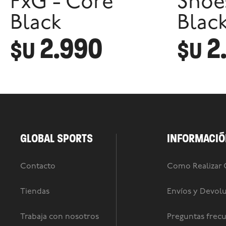
FxG - Core
Shoe
Black
Blac
2.990
2
$U
$U
GLOBAL SPORTS
INFORMACIÓ
Contacto
Como Realizar
Tiendas
Envíos y Devol
Trabaja con nosotros
Preguntas frec