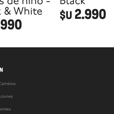
s de niño -
Black
2.990
k & White
$U
.990
N
 Cambios
uciones
uentes