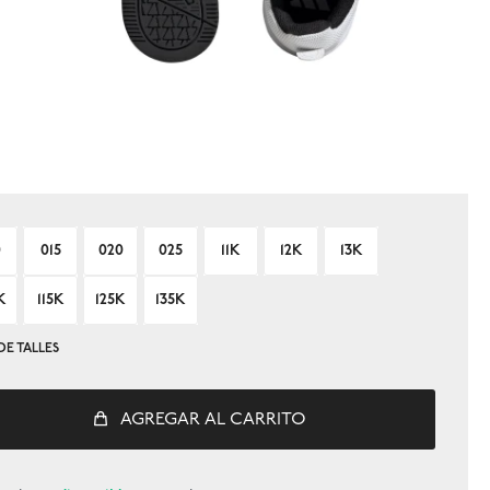
0
015
020
025
11K
12K
13K
K
115K
125K
135K
DE TALLES
AGREGAR AL CARRITO