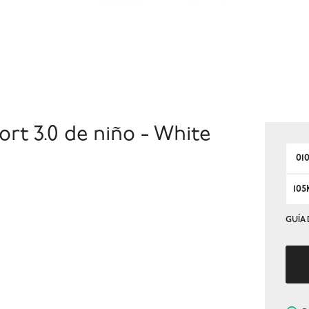
rt 3.0 de niño - White
01
105
GUÍA 