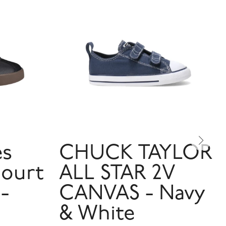
es
CHUCK TAYLOR
Court
ALL STAR 2V
 -
CANVAS - Navy
& White