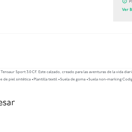
P
Ver 
saur Sport 3.0 CF. Este calzado, creado para las aventuras de la vida diari
 de piel sintética •Plantilla textil •Suela de goma •Suela non-marking Cod
esar