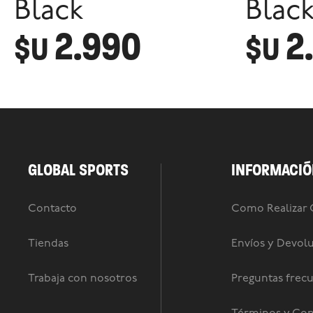
Black
Blac
2.990
2
$U
$U
GLOBAL SPORTS
INFORMACIÓ
Contacto
Como Realizar
Tiendas
Envíos y Devol
Trabaja con nosotros
Preguntas frec