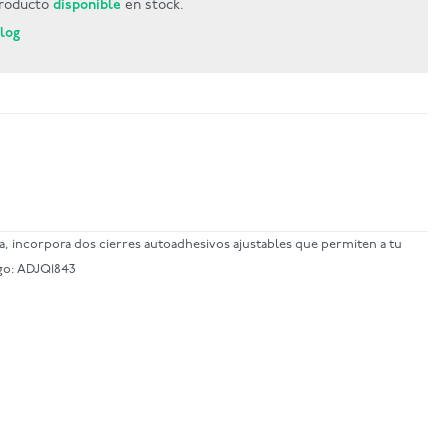
roducto
disponible
en stock.
Blog
a, incorpora dos cierres autoadhesivos ajustables que permiten a tu
igo: ADJQ1843