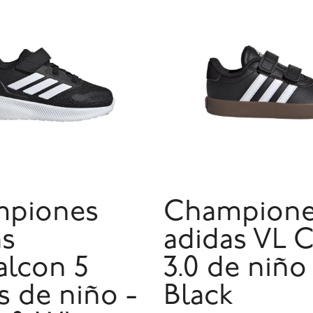
piones
Champion
as
adidas VL 
alcon 5
3.0 de niño
s de niño -
Black