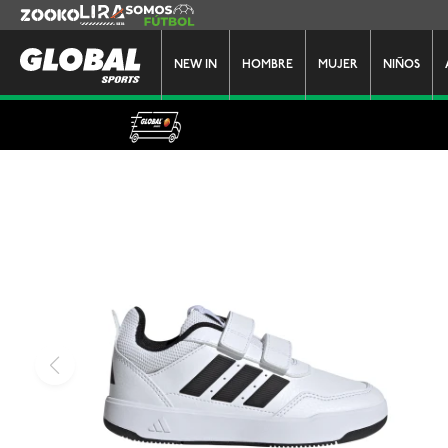
Zooko
Lira
Somos Futbol
NEW IN
HOMBRE
MUJER
NIÑOS