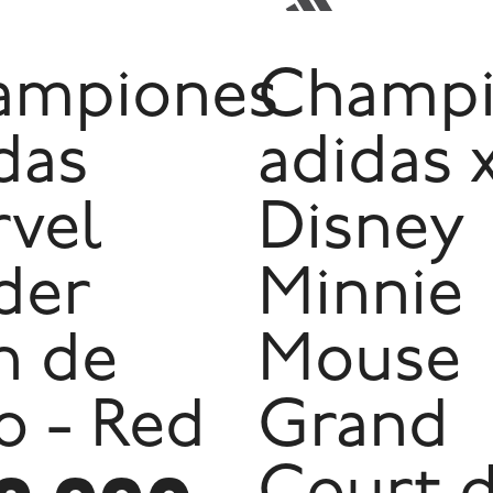
ampiones
Champi
das
adidas 
vel
Disney
der
Minnie
n de
Mouse
o - Red
Grand