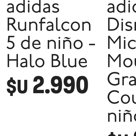
adidas
adi
Runfalcon
Dis
5 de niño -
Mic
Halo Blue
Mo
2.990
Gr
$U
Cou
niñ