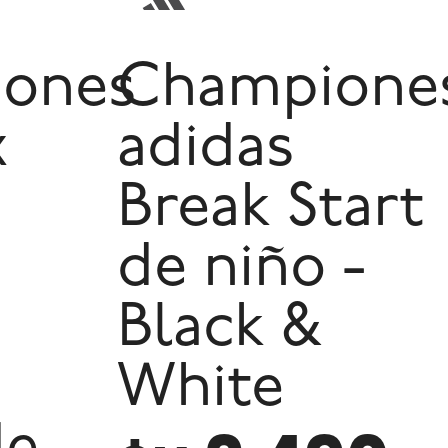
ones
Champione
x
adidas
Break Start
de niño -
Black &
White