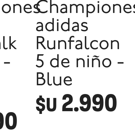
ones
Champione
adidas
alk
Runfalcon
 -
5 de niño -
Blue
2.990
$U
90