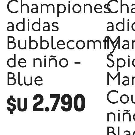
Championes
Ch
adidas
adi
Bubblecomfy
Mar
de niño -
Spi
Blue
Ma
2.790
Cou
$U
niñ
Bla