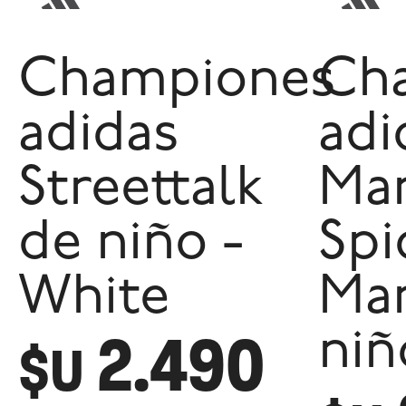
Championes
Ch
adidas
adi
Streettalk
Mar
de niño -
Spi
White
Ma
2.490
niñ
$U