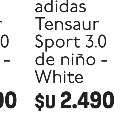
adidas
r
Tensaur
.0
Sport 3.0
 -
de niño -
White
90
2.490
$U