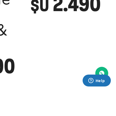
2.490
de
$U
&
90