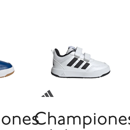
ones
Champione