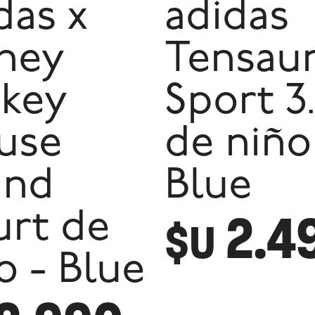
das x
adidas
ney
Tensau
key
Sport 3
use
de niño
and
Blue
2.4
rt de
$U
o - Blue