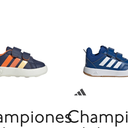
ampiones
Champi