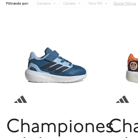
Quitar filtros
Filtrando por:
Calzados
Calzado
Talle 75K
Championes
Ch