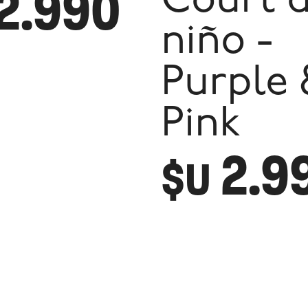
2.990
Court 
niño -
Purple 
Pink
2.9
$U