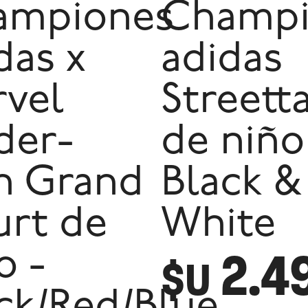
ampiones
Champi
das x
adidas
vel
Streett
der-
de niño
n Grand
Black &
rt de
White
2.4
o -
$U
ck/Red/Blue