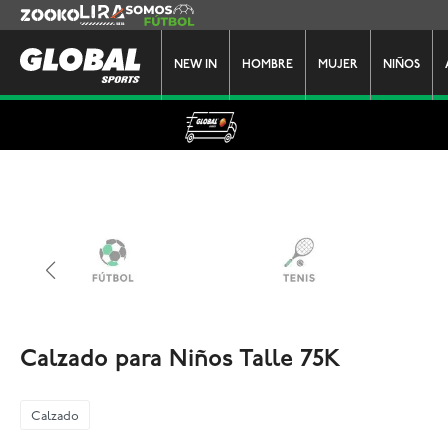
Zooko
Lira
Somos Futbol
NEW IN
HOMBRE
MUJER
NIÑOS
Calzado para Niños Talle 75K
Calzado