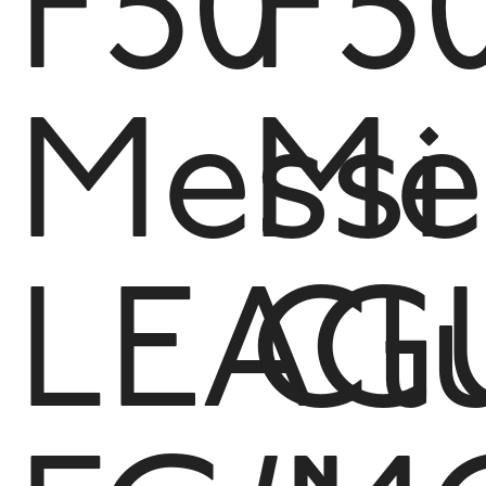
F50
F5
Messi
Me
LEAG
Cl