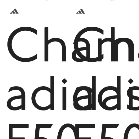
Cham
Ch
adida
ad