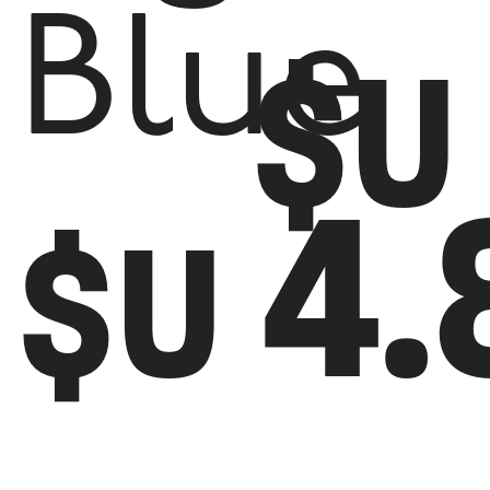
Blue
$U
4.
$U