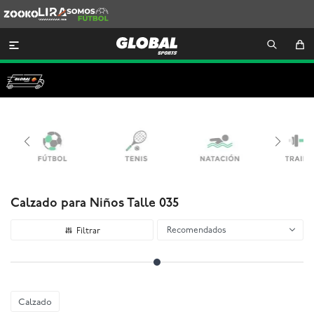
Zooko
Lira
Somos
Futbol

Calzado para Niños Talle 035
Recomendados
Calzado