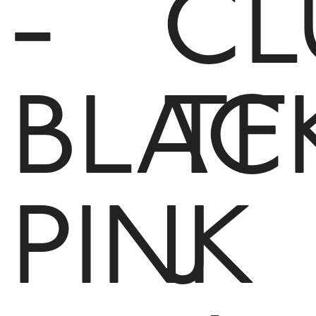
-
CL
BLAC
TF
PINK
J