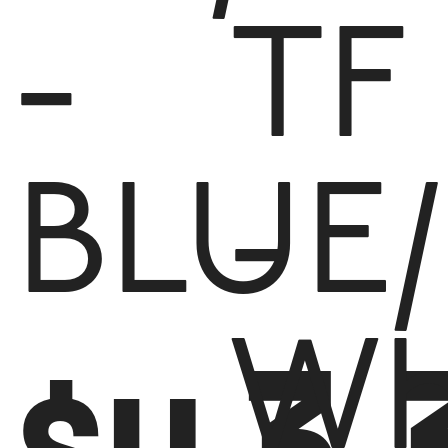
-
TF
BLUE
-
3.
Wh