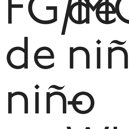
FG/M
de
de
ni
niño
-