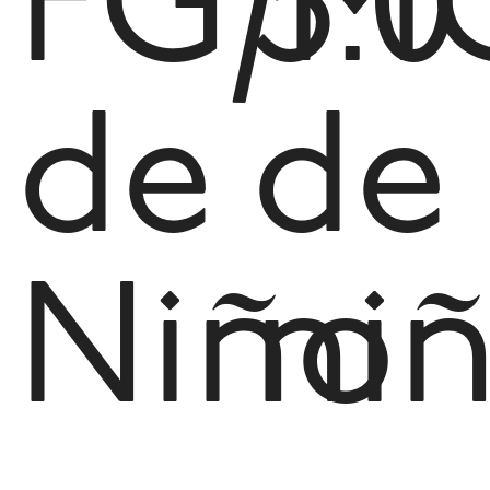
FG/M
3.0
de
de
Niño
ni