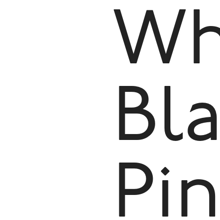
Wh
Bl
Pi