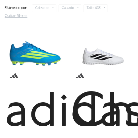
Filtrando por:
Calzados
Calzado
Talle 035
Quitar filtros
adida
Ch