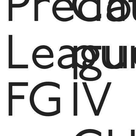
Preda
Co
Leagu
pu
FG
IV