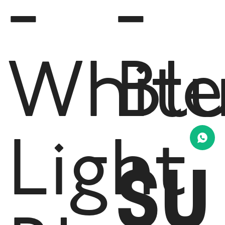
-
-
White
Bl
Light
$U