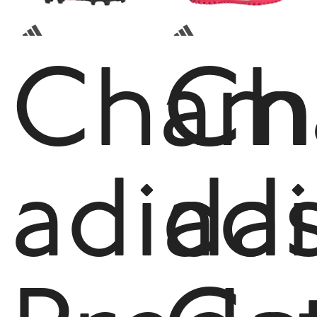
Cham
Ch
adida
ad