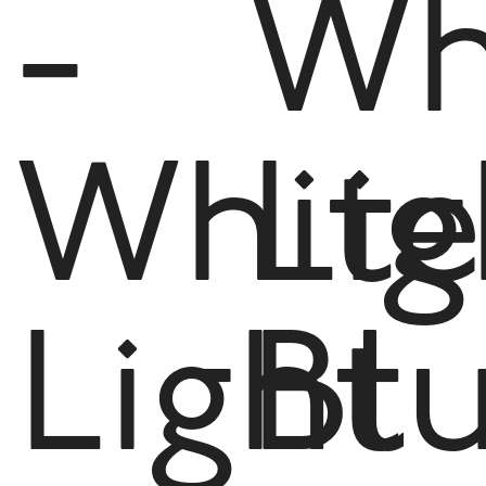
-
Wh
White
Lig
Light
Bl