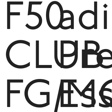
F50
ad
CLUB
Pr
FG/M
Ess