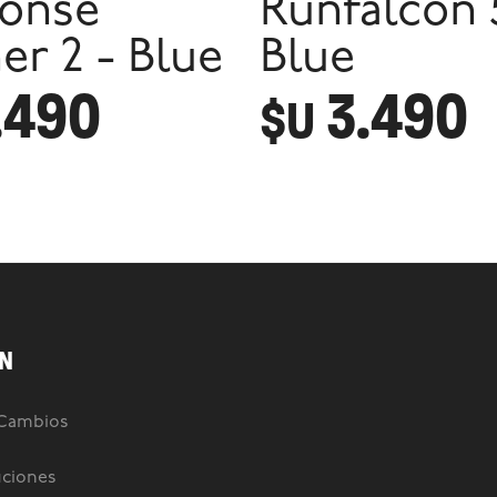
onse
Runfalcon 
er 2 - Blue
Blue
.490
3.490
$U
N
 Cambios
uciones