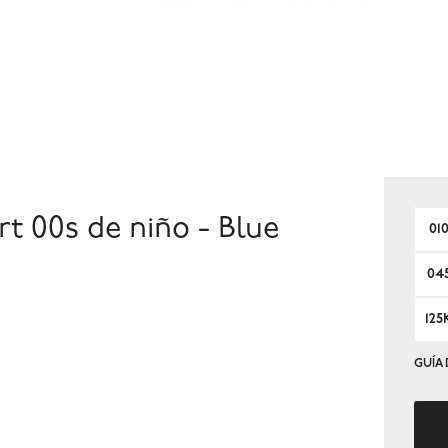
 00s de niño - Blue
01
04
125
GUÍA 