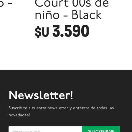
5 -
Court 00s de
niño - Black
3.590
$U
Newsletter!
Suscribite a nuestra newsletter y enterate de todas las
novedades!
SUSCRIBIRME