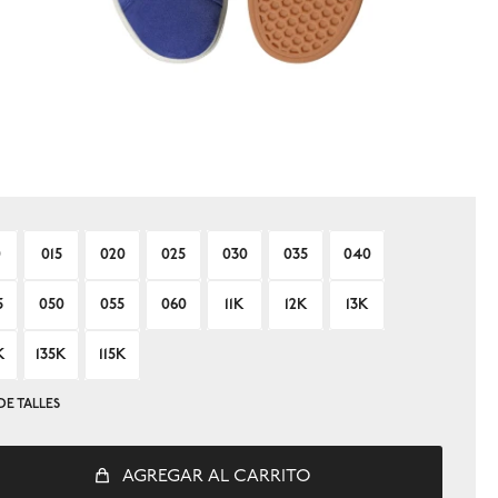
0
015
020
025
030
035
040
5
050
055
060
11K
12K
13K
K
135K
115K
DE TALLES
AGREGAR AL CARRITO