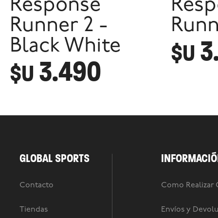
Response
Resp
Runner 2 -
Runn
3
Black White
$U
3.490
$U
GLOBAL SPORTS
INFORMACIÓ
Contacto
Como Realizar
Tiendas
Envíos y Devol