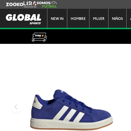
Zooko
Lira
Somos Futbol
NEW IN
HOMBRE
MUJER
NIÑOS