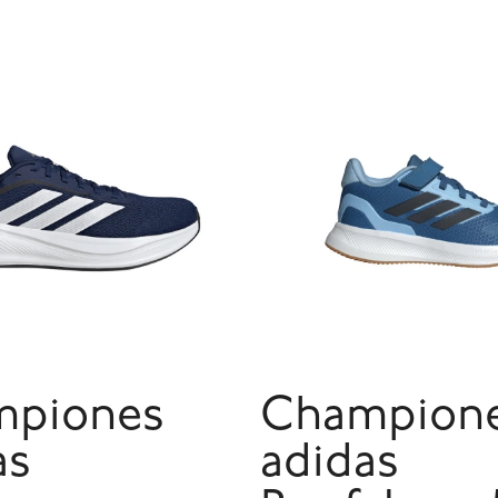
mpiones
Champion
as
adidas