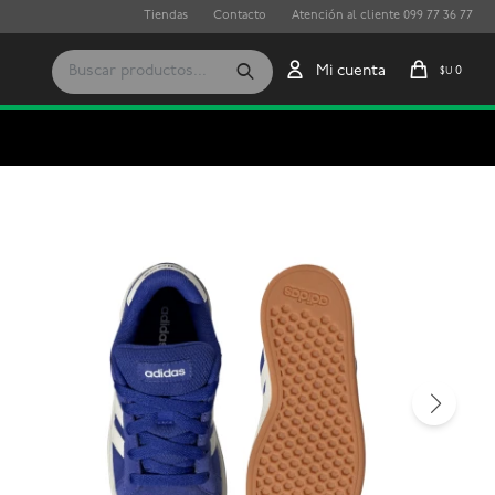
Tiendas
Contacto
Atención al cliente 099 77 36 77
0
$U