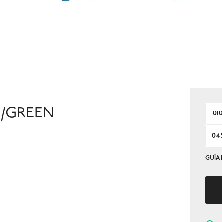
E/GREEN
01
04
GUÍA 