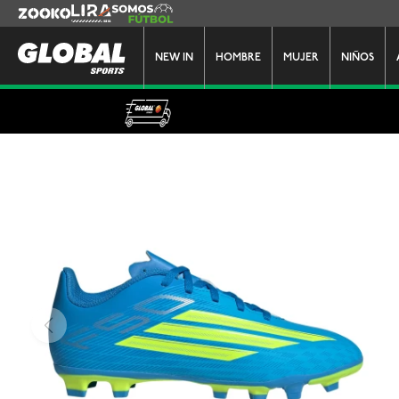
Zooko
Lira
Somos Futbol
NEW IN
HOMBRE
MUJER
NIÑOS