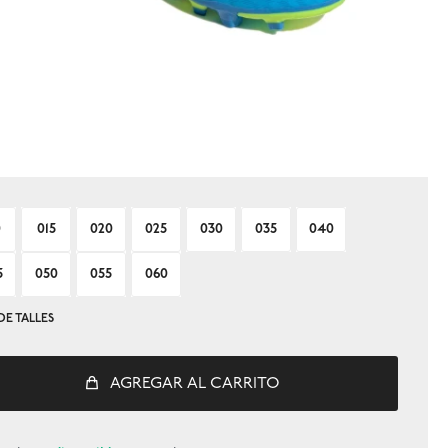
0
015
020
025
030
035
040
5
050
055
060
DE TALLES
AGREGAR AL CARRITO