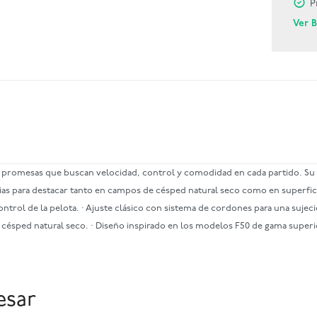
P
Ver 
 promesas que buscan velocidad, control y comodidad en cada partido. Su d
ias para destacar tanto en campos de césped natural seco como en superficies
 control de la pelota. · Ajuste clásico con sistema de cordones para una sujec
en césped natural seco. · Diseño inspirado en los modelos F50 de gama superi
esar