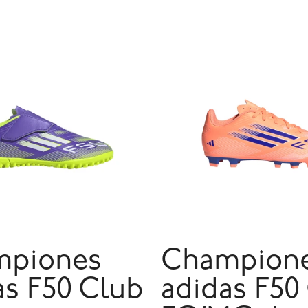
mpiones
Champion
as F50 Club
adidas F50