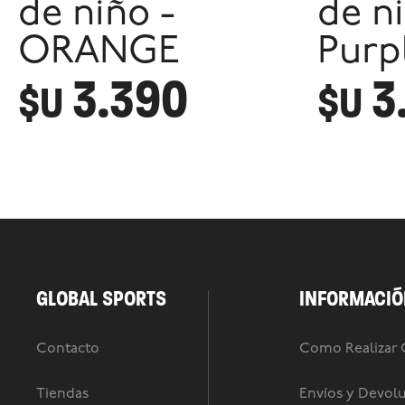
de niño -
de ni
ORANGE
Purp
3.390
3
$U
$U
GLOBAL SPORTS
INFORMACIÓ
Contacto
Como Realizar
Tiendas
Envíos y Devol