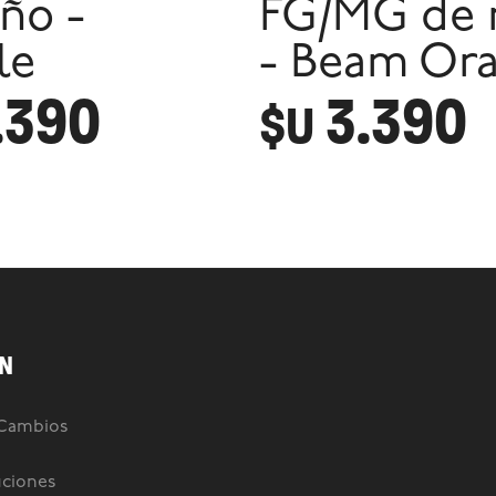
ño -
FG/MG de 
le
- Beam Or
.390
3.390
$U
N
 Cambios
uciones