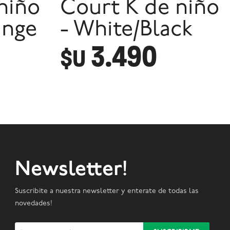
niño
Court K de niño
ange
- White/Black
3.490
$U
Newsletter!
Suscribite a nuestra newsletter y enterate de todas las
novedades!