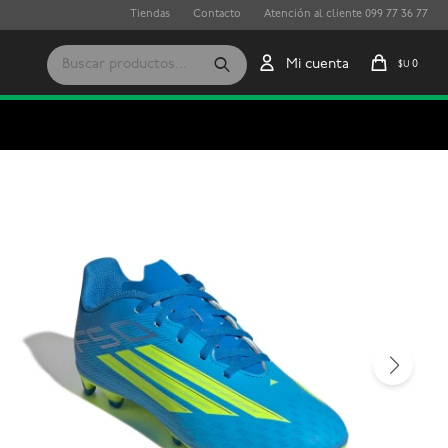
Tiendas
Contacto
Atención al cliente 099 77 36 77
0
$U