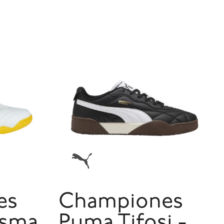
es
Championes
isma
Puma Tifosi -