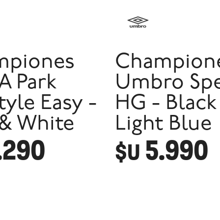
mpiones
Champion
 Park
Umbro Sp
tyle Easy -
HG - Black
 & White
Light Blue
.290
5.990
$U