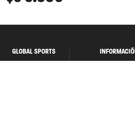
GLOBAL SPORTS
INFORMACIÓ
Contacto
Como Realizar
Tiendas
Envíos y Devol
Trabaja con nosotros
Preguntas frec
Términos y Con