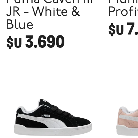
JR - White &
Profi
7
Blue
$U
3.690
$U