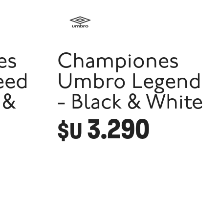
es
Championes
eed
Umbro Legend
 &
- Black & White
3.290
$U