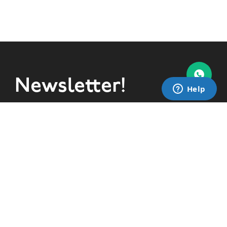
Newsletter!
Suscribite a nuestra newsletter y enterate de todas las
novedades!
SUSCRIBIRME


