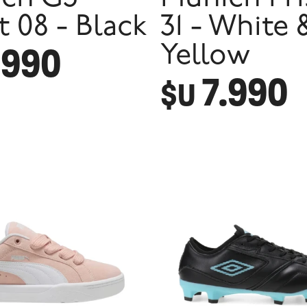
t 08 - Black
31 - White 
.990
Yellow
7.990
$U