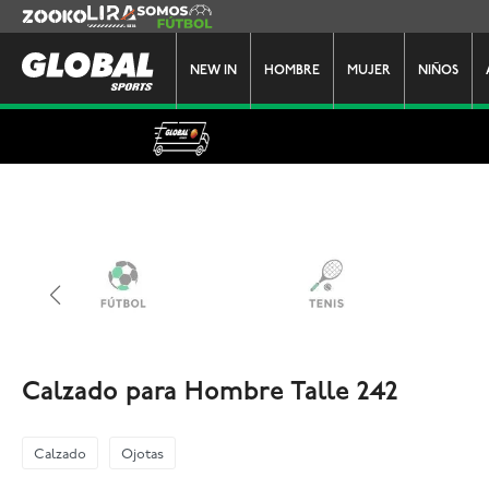
Zooko
Lira
Somos Futbol
NEW IN
HOMBRE
MUJER
NIÑOS
Calzado para Hombre Talle 242
Calzado
Ojotas