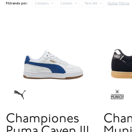
Quitar filtros
Filtrando por:
Calzados
Calzado
Talle 242
Championes
Cha
Puma Caven III
Muni