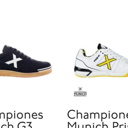
mpiones
Champion
ch G3
Munich Pr