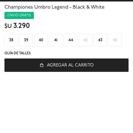
Championes Umbro Legend - Black & White
ENVIÓ GRATIS
3.290
$U
38
39
40
41
44
42
43
45
GUÍA DE TALLES
AGREGAR AL CARRITO
© Copyright 2026 / Global Sports
Fenicio