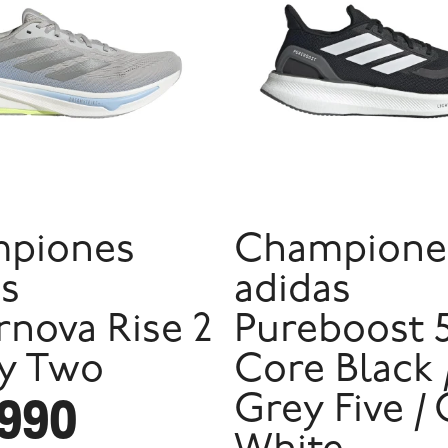
piones
Champione
as
adidas
nova Rise 2
Pureboost 5
ey Two
Core Black 
.990
Grey Five / 