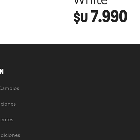
White
7.990
$U
N
 Cambios
uciones
uentes
diciones