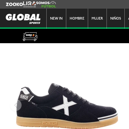
Zooko
Lira
Somos Futbol
NEW IN
HOMBRE
MUJER
NIÑOS