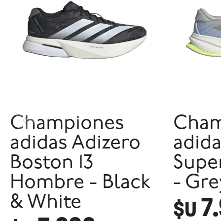
Championes
Cham
adidas Adizero
adid
Boston 13
Super
Hombre - Black
- Gr
7
& White
$U