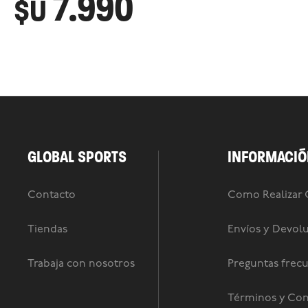
7.990
$U
GLOBAL SPORTS
INFORMACIÓ
Contacto
Como Realizar
Tiendas
Envíos y Devol
Trabaja con nosotros
Preguntas frec
Términos y Con