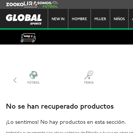
Zooko
Lira
Somos Futbol
NEW IN
HOMBRE
MUJER
NIÑOS
No se han recuperado productos
¡Lo sentimos! No hay productos en esta sección.
Inténtalo nuevamente con otros criterios de filtrado o busca en otras s