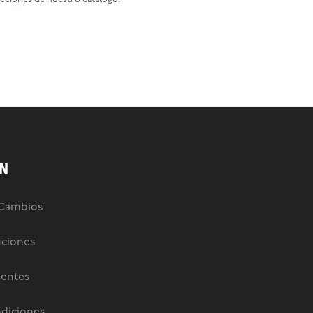
N
 Cambios
uciones
uentes
diciones