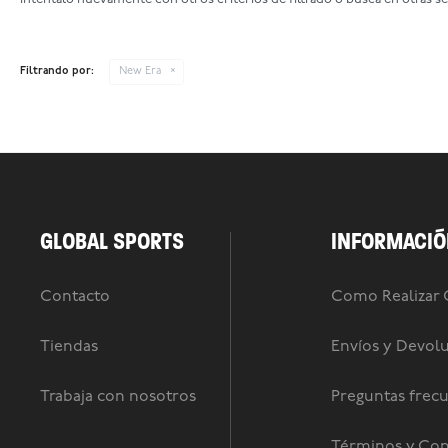
Filtrando por:
New Era
GLOBAL SPORTS
INFORMACIÓ
Contacto
Como Realizar
Tiendas
Envíos y Devol
Trabaja con nosotros
Preguntas frec
Términos y Con