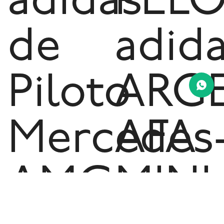
adidas
PELO
de
adid
Piloto
ARG
Mercedes
AFA
AMG
MINI