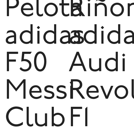
Pelota
Riño
adidas
adid
F50
Audi
Messi
Revo
Club
F1