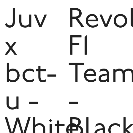
Juv
Revo
x
F1
bct-
Tea
u -
-
White
Blac