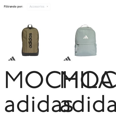
Filtrando por:
Accesorios
MOCHILA
MOC
adidas
adid