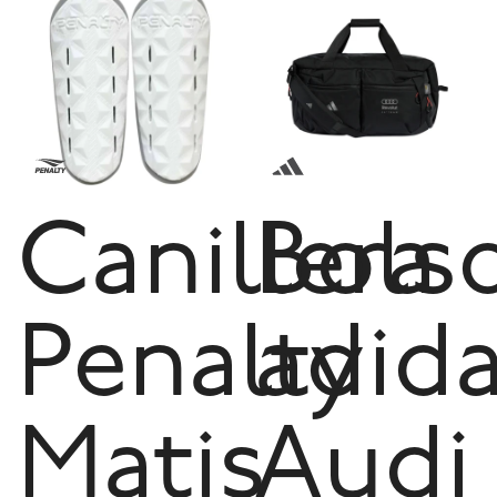
Canillera
Bols
Penalty
adid
Matis
Audi