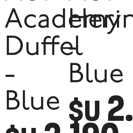
Academy
Heri
Duffel
-
-
Blue
2
Blue
$U