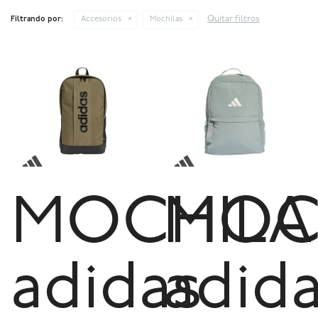
Quitar filtros
Filtrando por:
Accesorios
Mochilas
MOCHILA
MOC
adidas
adid