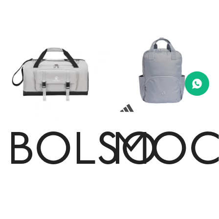
BOLSO
MOC
KELME
adid