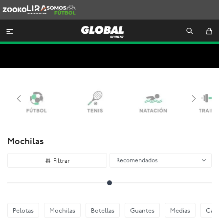
Zooko
Lira
Somos
Futbol

Mochilas
Recomendados
Pelotas
Mochilas
Botellas
Guantes
Medias
Cani