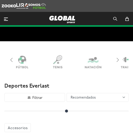
Zooko
Lira
Somos
Futbol

Deportes Everlast
Recomendados
Accesorios