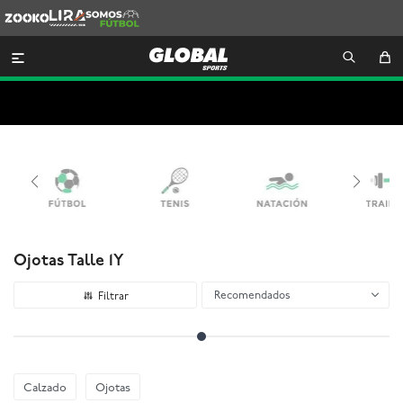
Zooko
Lira
Somos
Futbol

Ojotas Talle 1Y
Recomendados
Calzado
Ojotas