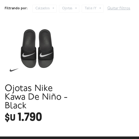
Quitar filtros
Filtrando por:
Calzados
Ojotas
Talle 1Y
Ojotas Nike
Kawa De Niño -
Black
1.790
$U