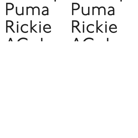
Puma
Puma
Rickie
Rickie
AC de
AC de
niño -
niño -
44
White
2.990
& Black
$U
2.9
$U