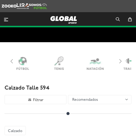
Zooko
Lira
Somos
Futbol

Calzado Talle 594
Recomendados
Calzado