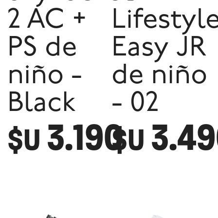
2 AC +
Lifestyl
PS de
Easy JR
niño -
de niño
Black
- 02
3.190
3.4
$U
$U