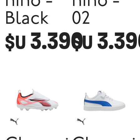
niño -
niño -
Black
02
3.390
3.39
$U
$U