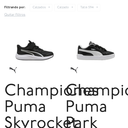
Filtrando por:
Calzados
Calzado
Talle 594
Quitar filtros
Championes
Champi
Puma
Puma
Skyrocket
Park