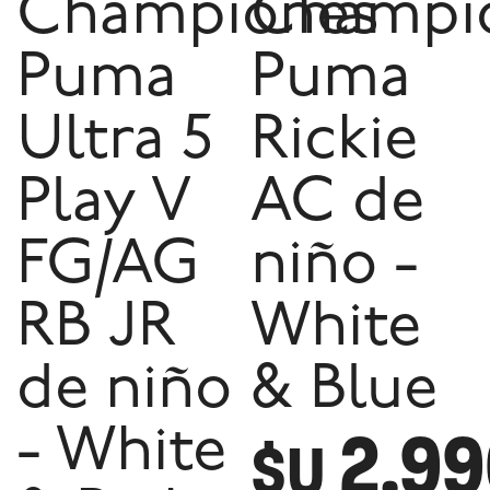
Championes
Champi
Puma
Puma
Ultra 5
Rickie
Play V
AC de
FG/AG
niño -
RB JR
White
de niño
& Blue
2.9
- White
$U