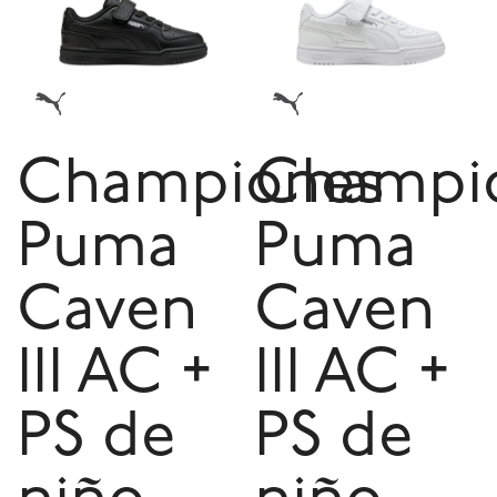
Championes
Champi
Puma
Puma
Caven
Caven
III AC +
III AC +
PS de
PS de