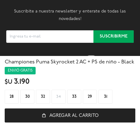
Suscribite a nuestra newsletter y enterate de todas las
novedades!
SUSCRIBIRME



Championes Puma Skyrocket 2 AC + PS de niño - Black
ENVIÓ GRATIS
3.190
$U
28
30
32
34
33
29
31
AGREGAR AL CARRITO