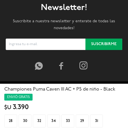
Newsletter!
Suscribite a nuestra newsletter y enterate de todas las
novedades!
SUSCRIBIRME



Championes Puma Caven III AC + PS de niño - Black
ENVIÓ GRATIS
3.390
$U
28
30
32
34
33
29
31