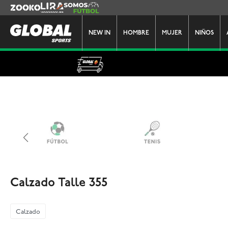
Zooko
Lira
Somos Futbol
NEW IN
HOMBRE
MUJER
NIÑOS
Calzado Talle 355
Calzado