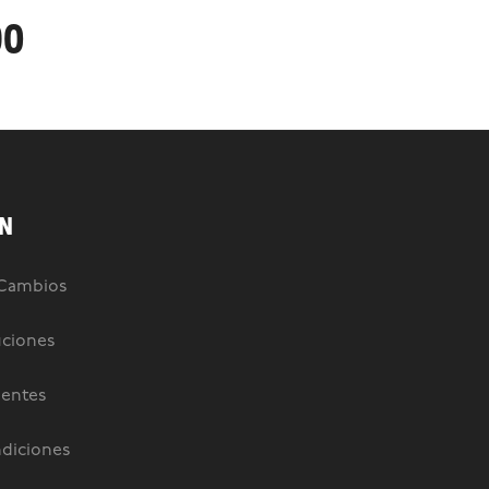
90
N
 Cambios
uciones
uentes
diciones