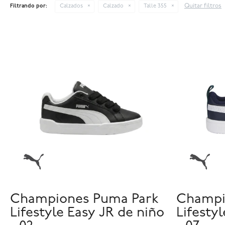
Quitar filtros
Filtrando por:
Calzados
Calzado
Talle 355
Championes Puma Park
Champi
Lifestyle Easy JR de niño
Lifesty