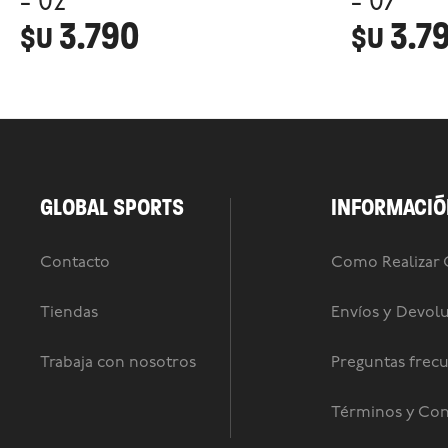
- 02
- 07
3.790
3.7
$U
$U
GLOBAL SPORTS
INFORMACIÓ
Contacto
Como Realizar
Tiendas
Envíos y Devol
Trabaja con nosotros
Preguntas frec
Términos y Con