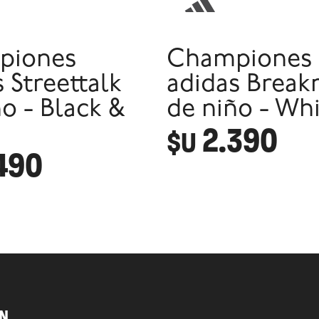
piones
Championes
 Streettalk
adidas Breakn
o - Black &
de niño - Wh
2.390
$U
490
N