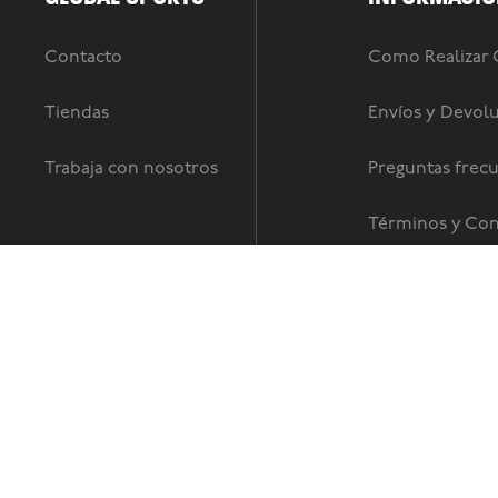
Contacto
Como Realizar
Tiendas
Envíos y Devol
Trabaja con nosotros
Preguntas frec
Términos y Con