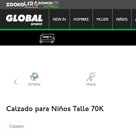
Zooko
Lira
Somos Futbol
NEW IN
HOMBRE
MUJER
NIÑOS
Calzado para Niños Talle 70K
Calzado