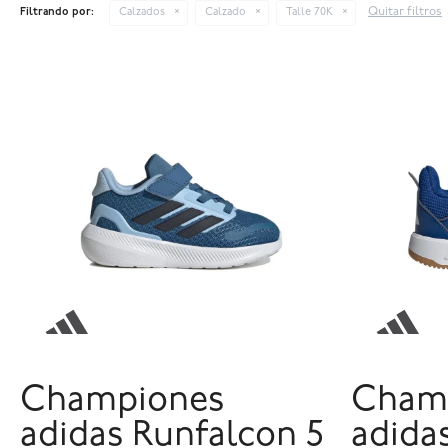
Quitar filtros
Filtrando por:
Calzados
Calzado
Talle 70K
Championes
Cham
adidas Runfalcon 5
adida