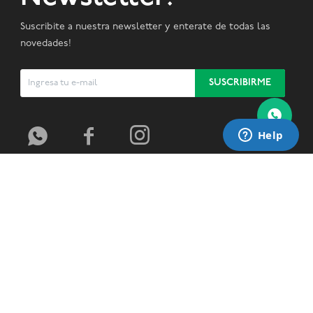
Suscribite a nuestra newsletter y enterate de todas las
novedades!
SUSCRIBIRME


