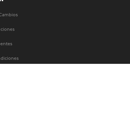
 Cambios
uciones
uentes
diciones