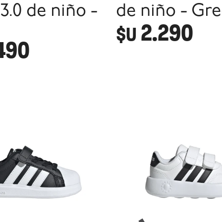
3.0 de niño -
de niño - Gr
2.290
$U
490