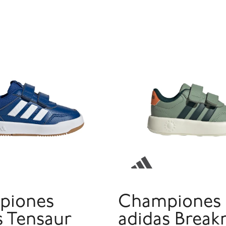
piones
Championes
s Tensaur
adidas Breakn