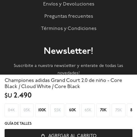
Envíos y Devoluciones
Preguntas frecuentes
Términos y Condiciones
Newsletter!
Suscribite a nuestra newsletter y enterate de todas las
novedades!
Championes adidas Grand Court 2.0 de niño - Core
Black / Cloud White / Core Black
SUSCRIBIRME
2.490
$U
04K
05K
100K
55K
60K
65K
70K
75K
80



GUÍA DE TALLES
AGREGAR AL CARRITO