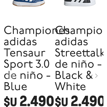
Championes
Champio
adidas
adidas
Tensaur
Streettalk
Sport 3.0
de niño -
de niño -
Black &
Blue
White
2.490
2.490
$U
$U