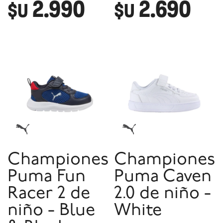
2.990
2.690
$U
$U
Championes
Championes
Puma Fun
Puma Caven
Racer 2 de
2.0 de niño -
niño - Blue
White