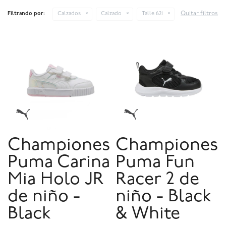
Quitar filtros
Filtrando por:
Calzados
Calzado
Talle 621
Championes
Championes
Puma Carina
Puma Fun
Mia Holo JR
Racer 2 de
de niño -
niño - Black
Black
& White