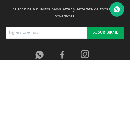
Suscribite a nuestra newsletter y enterate de todas las
novedades!
SUSCRIBIRME


