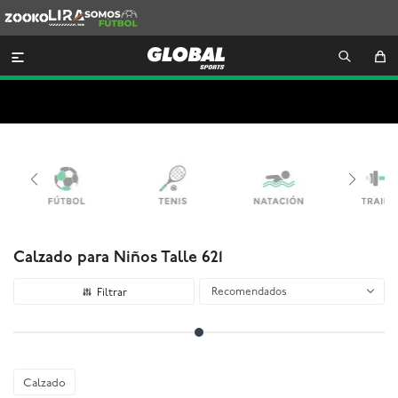
Zooko
Lira
Somos
Futbol

Calzado para Niños Talle 621
Recomendados
Calzado