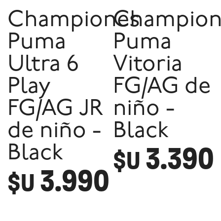
Championes
Champion
Puma
Puma
Ultra 6
Vitoria
Play
FG/AG de
FG/AG JR
niño -
de niño -
Black
3.390
Black
$U
3.990
$U