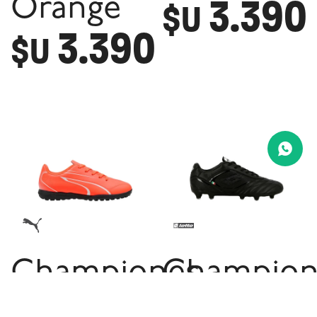
3.390
Orange
$U
3.390
$U
Championes
Champion
Puma
Lotto