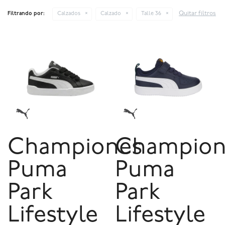
Quitar filtros
Filtrando por:
Calzados
Calzado
Talle 36
Championes
Champion
Puma
Puma
Park
Park
Lifestyle
Lifestyle