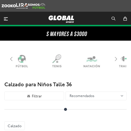
Zooko
Lira
Somos
Futbol

Calzado para Niños Talle 36
Recomendados
Calzado