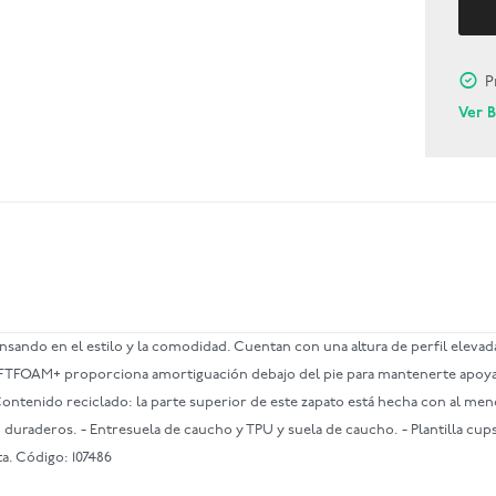
P
Ver 
nsando en el estilo y la comodidad. Cuentan con una altura de perfil elev
 SOFTFOAM+ proporciona amortiguación debajo del pie para mantenerte apoy
Contenido reciclado: la parte superior de este zapato está hecha con al me
 duraderos. - Entresuela de caucho y TPU y suela de caucho. - Plantilla cups
ta. Código: 107486