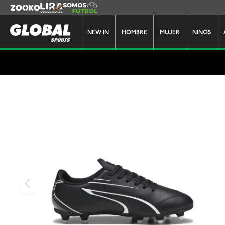
Zooko
Lira
Somos Futbol
NEW IN
HOMBRE
MUJER
NIÑOS