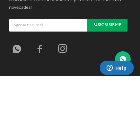
Suscribite a nuestra newsletter y enterate de todas las
novedades!
SUSCRIBIRME


