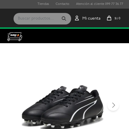
Tiendas
Contacto
Atención al cliente 099 77 36 77
0
$U