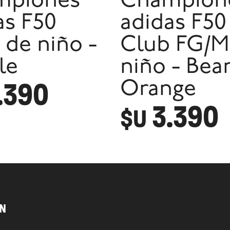
mpiones
Champion
as F50
adidas F50
 de niño -
Club FG/M
le
niño - Be
.390
Orange
3.390
$U
N