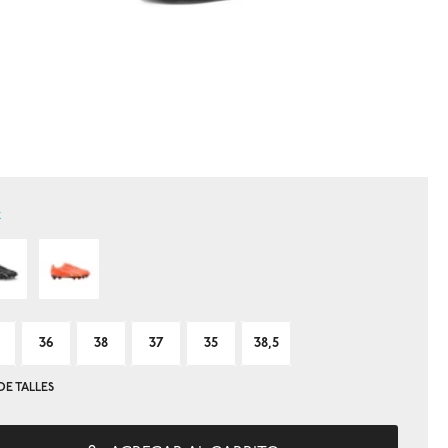
k
36
38
37
35
38,5
DE TALLES