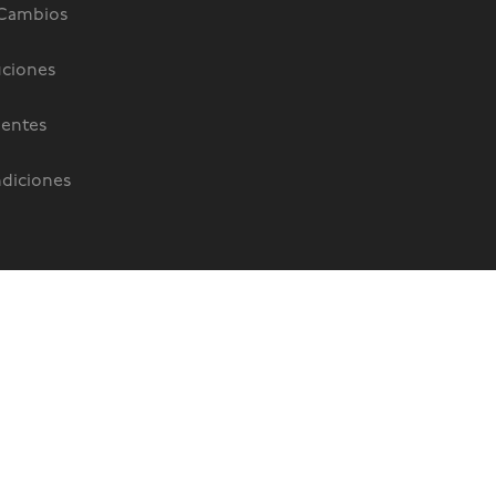
 Cambios
uciones
uentes
diciones