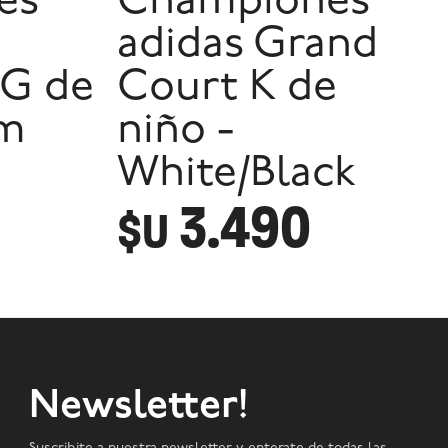
es
Championes
adidas Grand
G de
Court K de
am
niño -
White/Black
3.490
$U
Newsletter!