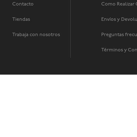
Contacto
Como Realizar
Tiendas
Envíos y Devol
Trabaja con nosotros
Preguntas frec
Términos y Con
© Copyright 2026 / Global Sports