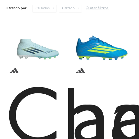
Quitar filtros
Filtrando por:
Calzados
Calzado
Ch
a