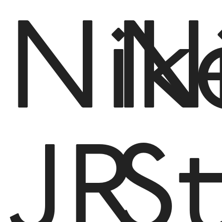
Nik
N
JR
S