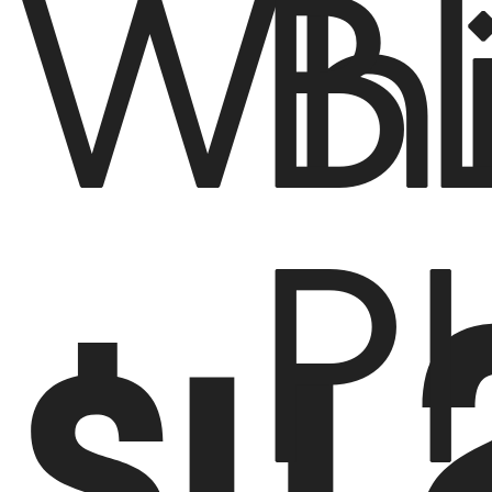
Whi
B
P
$U