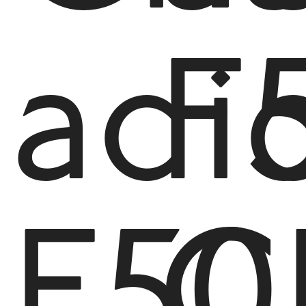
adi
F