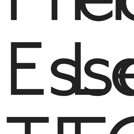
Pre
P
Ess
L