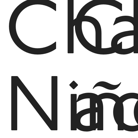
Ch
C
Niñ
a