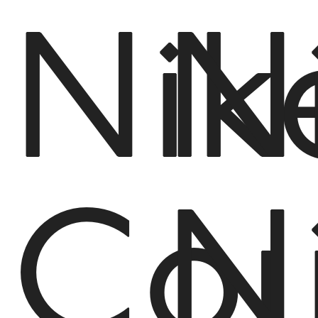
Nik
N
Cou
N