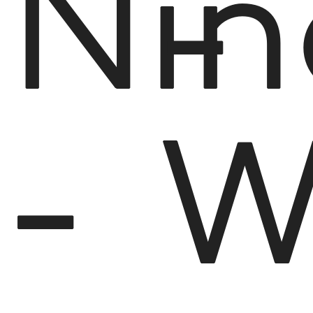
Niñ
-
-
W