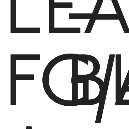
LE
-
FG
B