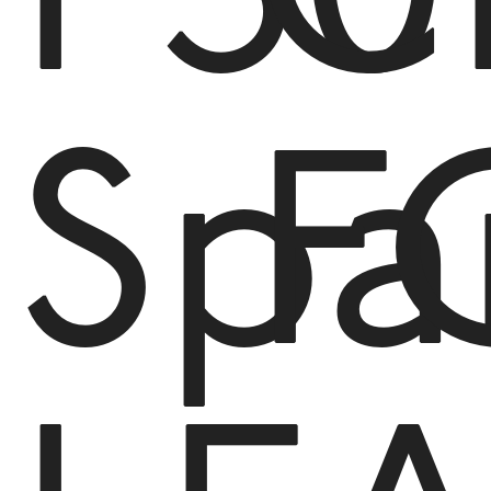
F50
C
Spa
F