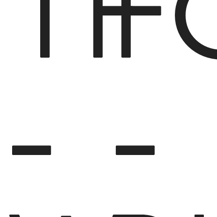
TF
F
-
-