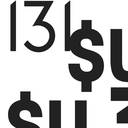
131
$
$U