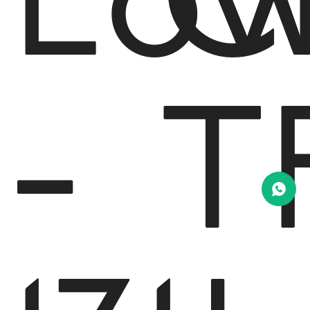
Lo
C
-
T