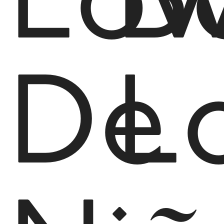
Lo
B
De
L