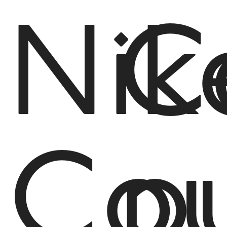
Nik
C
Cou
p