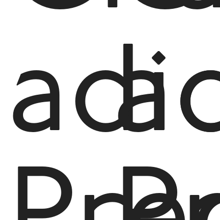
adi
a