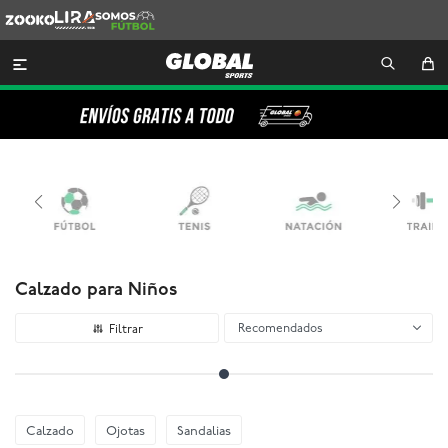
Zooko
Lira
Somos
Futbol

Calzado para Niños
Recomendados
Calzado
Ojotas
Sandalias