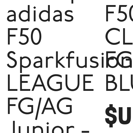
adidas
F5
F50
C
Sparkfusio
FG
LEAGUE
BL
FG/AG
$U
Junior -