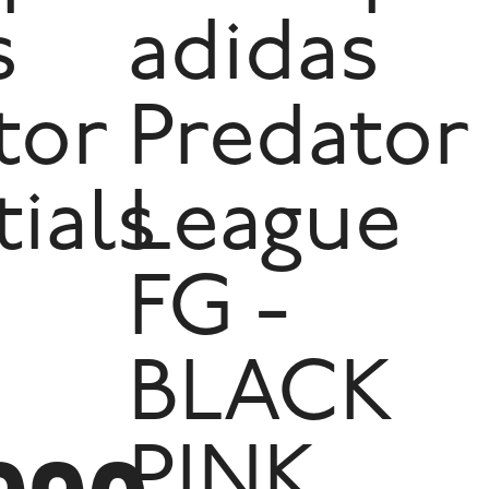
s
adidas
tor
Predator
tials
League
FG -
e
BLACK
PINK