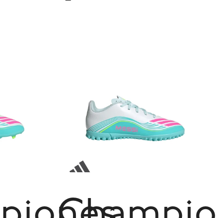
piones
Champio