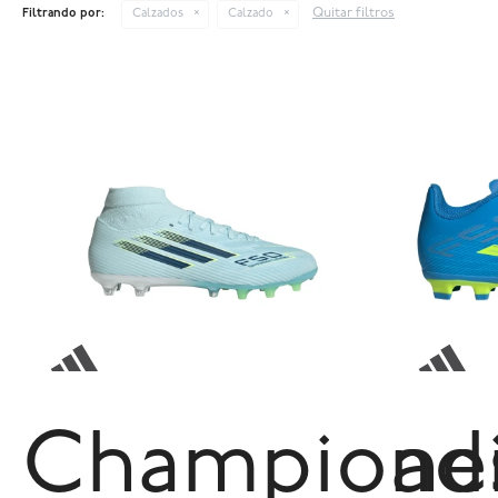
Quitar filtros
Filtrando por:
Calzados
Calzado
Champione
ad