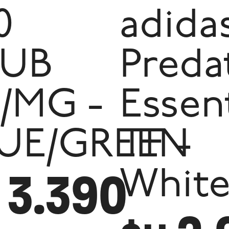
0
adida
LUB
Preda
n
/MG -
Essen
UE/GREEN
TF -
3.390
Whit