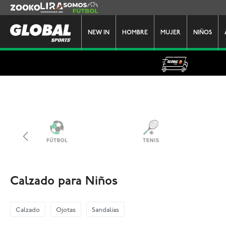
Zooko
Lira
Somos Futbol
NEW IN
HOMBRE
MUJER
NIÑOS
Calzado para Niños
Calzado
Ojotas
Sandalias