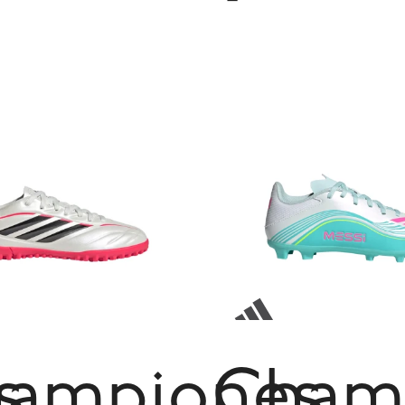
s
ampiones
Cham