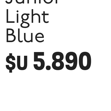
Light
Blue
5.890
$U