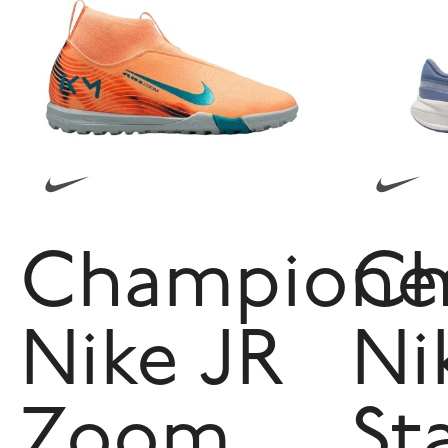
Champione
Ch
Nike JR
Ni
Zoom
St