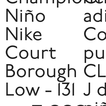
Niño
ad
Nike
Co
Court
pu
Borough
CL
Low - 131
J 