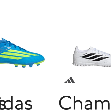
s
idas
Cham