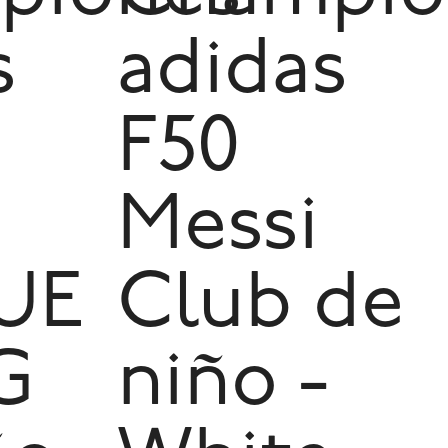
s
adidas
F50
Messi
UE
Club de
G
niño -