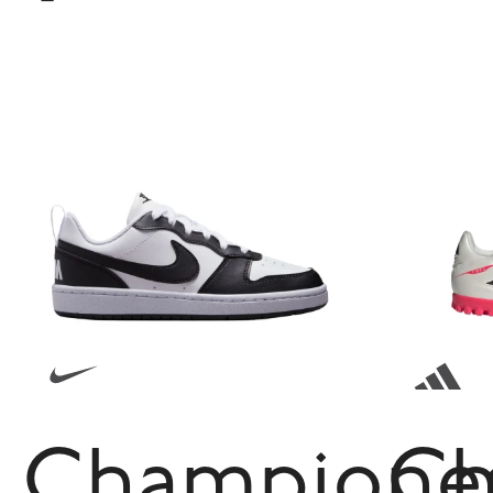
Champione
Ch