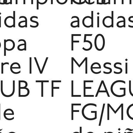
idas
adida
pa
F50
re IV
Messi
UB TF
LEAG
de
FG/M