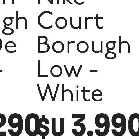
ugh
Court
De
Borough
-
Low -
White
290
3.99
$U