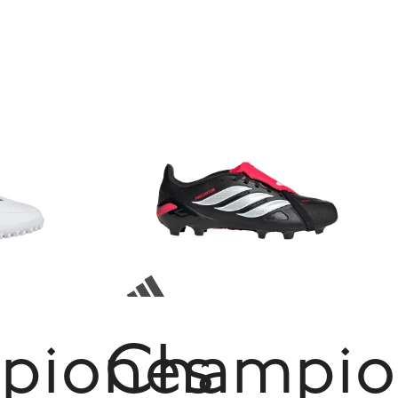
piones
Champio