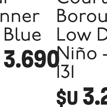
nner
Boro
- Blue
Low 
3.690
Niño 
131
3.
$U