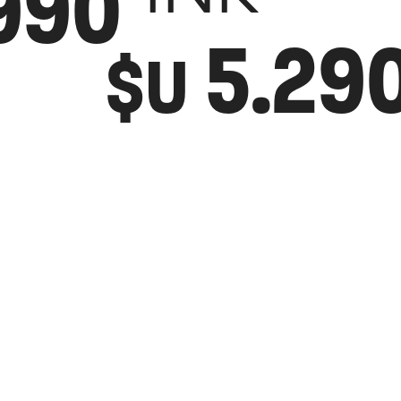
990
5.29
$U