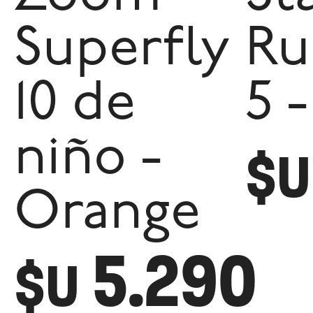
Superfly
Ru
10 de
5 
niño -
$U
Orange
5.290
$U