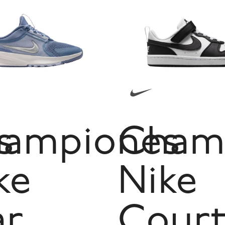
s
ampiones
Cham
ke
Nike
ar
Cour