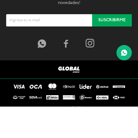
novedades!
SUSCRIBIRME



© Copyright 2026 / Global Sports