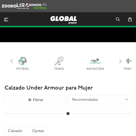
Zooko
Lira
Somos
Futbol

Calzado Under Armour para Mujer
Recomendados
Calzado
Ojotas