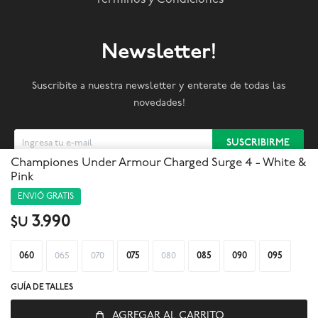
Términos y Condiciones
Newsletter!
Suscribite a nuestra newsletter y enterate de todas las
novedades!
SUSCRIBIRME
Championes Under Armour Charged Surge 4 - White &
Pink



ENVIÓ GRATIS
3.990
$U
060
065
070
075
080
085
090
095
GUÍA DE TALLES
AGREGAR AL CARRITO