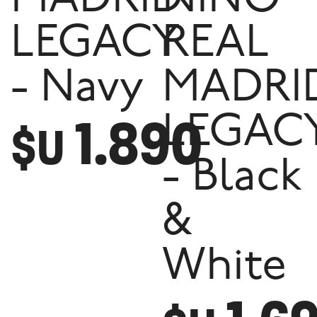
MADRID
NINO
LEGACY
REAL
- Navy
MADRI
1.890
LEGAC
$U
- Black
&
White