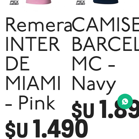
Remera
CAMIS
INTER
BARCE
DE
MC -
MIAMI
Navy
1.8
- Pink
$U
1.490
$U