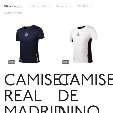
Filtrando por:
Indumentaria
Remeras
FEXPRO
Quitar filtros
CAMISETA
CAMIS
REAL
DE