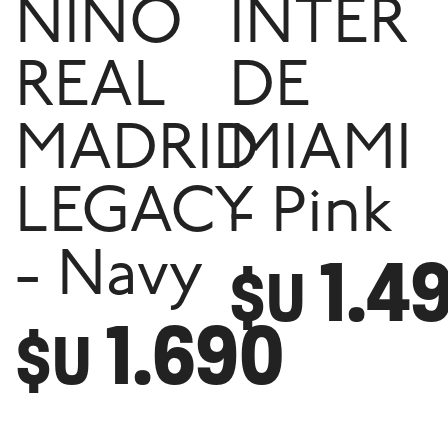
NINO
INTER
REAL
DE
MADRID
MIAMI
LEGACY
- Pink
1.4
- Navy
$U
1.690
$U