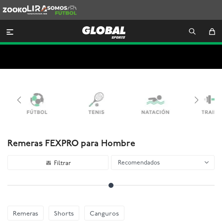
Zooko
Lira
Somos
Futbol

Remeras FEXPRO para Hombre
Recomendados
Remeras
Shorts
Canguros