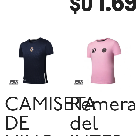
1.6
$U
CAMISETA
Remer
DE
del