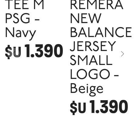
TEE M
REMERA
PSG -
NEW
Navy
BALANCE
1.390
JERSEY
$U
SMALL
LOGO -
Beige
1.390
$U