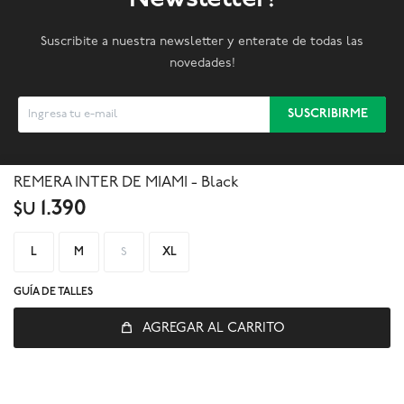
Suscribite a nuestra newsletter y enterate de todas las
novedades!
SUSCRIBIRME



REMERA INTER DE MIAMI - Black
1.390
$U
L
M
S
XL
GUÍA DE TALLES
AGREGAR AL CARRITO