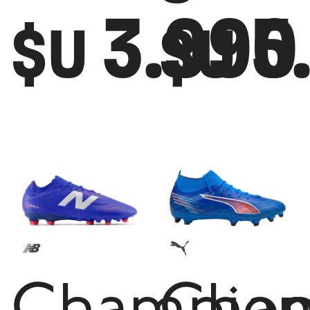
3.990
5
$U
$U