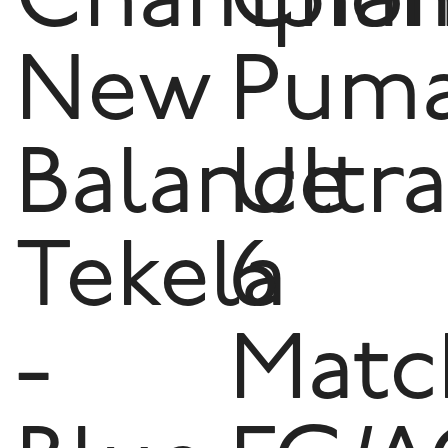
Champion
Cham
New
Pum
Balance
Ultra
Tekela
6
-
Matc