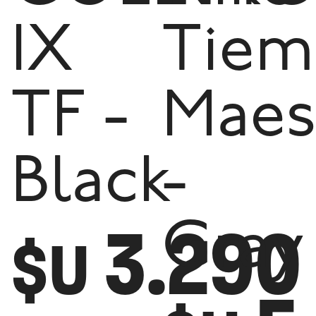
IX
Tie
TF -
Maes
Black
-
3.290
Gray
$U