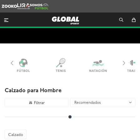
Zooko
Lira
Somos
Futbol

Calzado para Hombre
Recomendados
Calzado