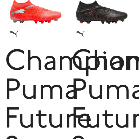
Champion
Cham
Puma
Pum
Future
Futu