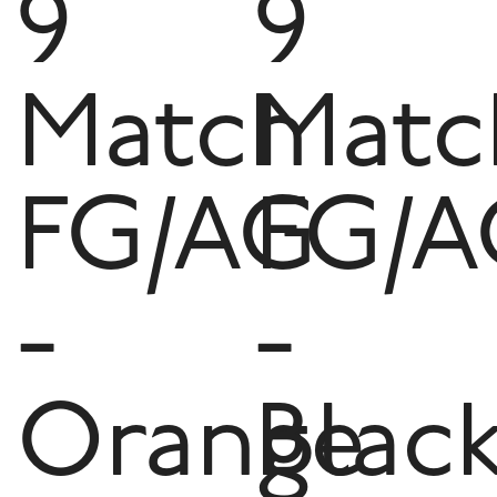
9
9
Match
Matc
FG/AG
FG/A
-
-
Orange
Blac