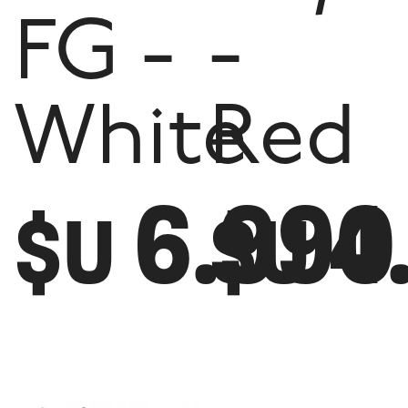
FG -
-
White
Red
6.990
4
$U
$U