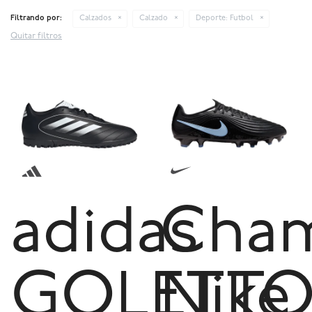
Filtrando por:
Calzados
Calzado
Deporte:
Futbol
Quitar filtros
adidas
Cham
GOLETT
Nike