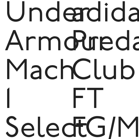
Under
adid
Armour
Pred
Mach
Club
1
FT
Select
FG/