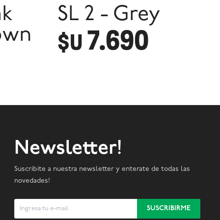
ak
SL 2 - Grey
7.690
rown
$U
Newsletter!
Suscribite a nuestra newsletter y enterate de todas las
novedades!
SUSCRIBIRME