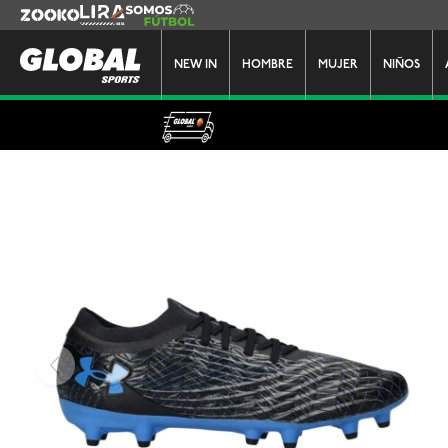
Zooko
Lira
Somos Futbol
NEW IN
HOMBRE
MUJER
NIÑOS