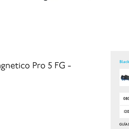
Blac
netico Pro 5 FG -
08
12
GUÍA 