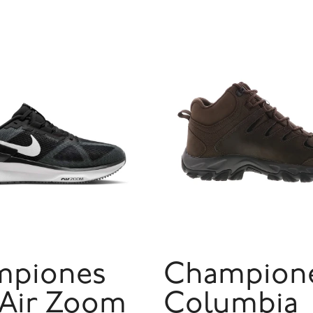
mpiones
Champion
 Air Zoom
Columbia