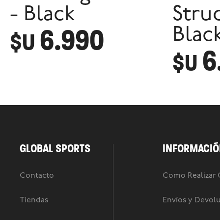
- Black
Struc
6.990
Blac
$U
6
$U
GLOBAL SPORTS
INFORMACIÓ
Contacto
Como Realizar
Tiendas
Envíos y Devol