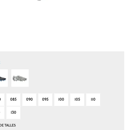
k
0
085
090
095
100
105
110
0
130
DE TALLES