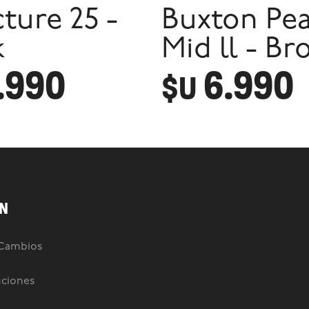
ture 25 -
Buxton Pe
k
Mid ll - B
.990
6.990
$U
N
 Cambios
uciones