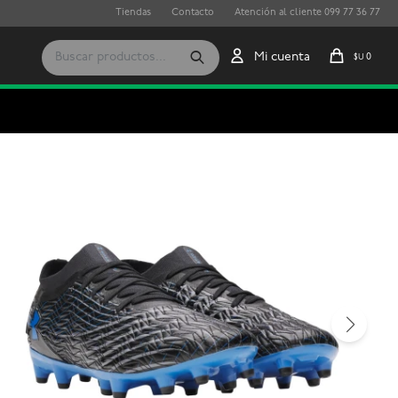
Tiendas
Contacto
Atención al cliente 099 77 36 77
0
$U