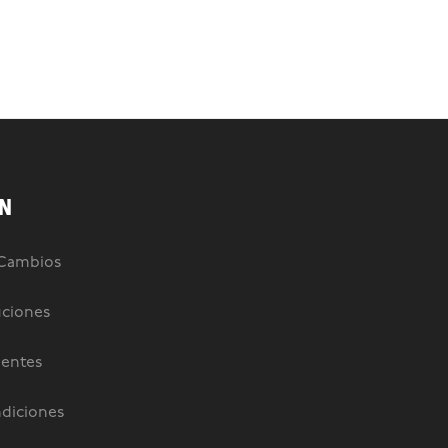
N
 Cambios
uciones
uentes
diciones