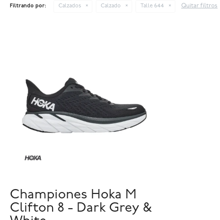
Quitar filtros
Filtrando por:
Calzados
Calzado
Talle 644
Championes Hoka M
Clifton 8 - Dark Grey &