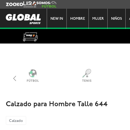
Zooko
Lira
Somos Futbol
NEW IN
HOMBRE
MUJER
NIÑOS
Calzado para Hombre Talle 644
Calzado