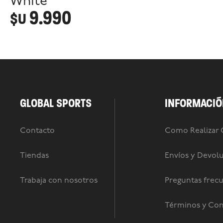
White
9.990
$U
GLOBAL SPORTS
INFORMACIÓ
Contacto
Como Realizar
Tiendas
Envíos y Devol
Trabaja con nosotros
Preguntas frec
Términos y Con