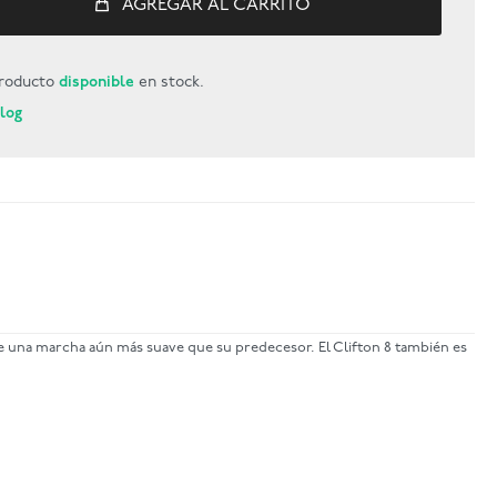
AGREGAR AL CARRITO
roducto
disponible
en stock.
Blog
 una marcha aún más suave que su predecesor. El Clifton 8 también es