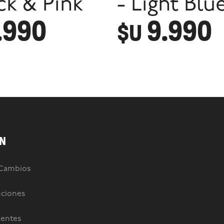
ck & Pink
- Light Blu
.990
9.990
$U
N
 Cambios
uciones
uentes