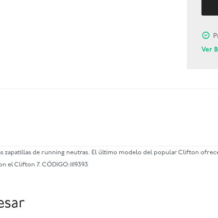
P
Ver 
apatillas de running neutras. El último modelo del popular Clifton ofrece
on el Clifton 7. CÓDIGO:1119393
esar