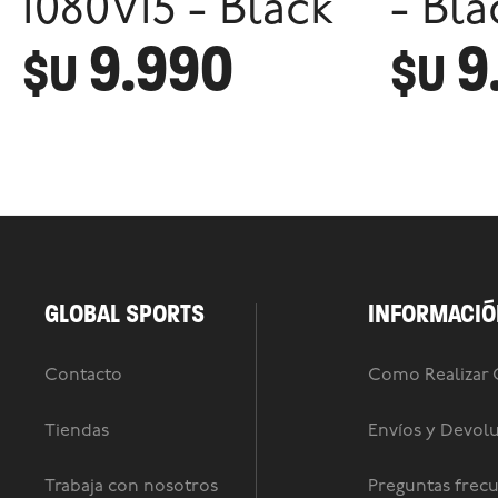
1080V15 - Black
- Bla
9.990
9
$U
$U
GLOBAL SPORTS
INFORMACIÓ
Contacto
Como Realizar
Tiendas
Envíos y Devol
Trabaja con nosotros
Preguntas frec