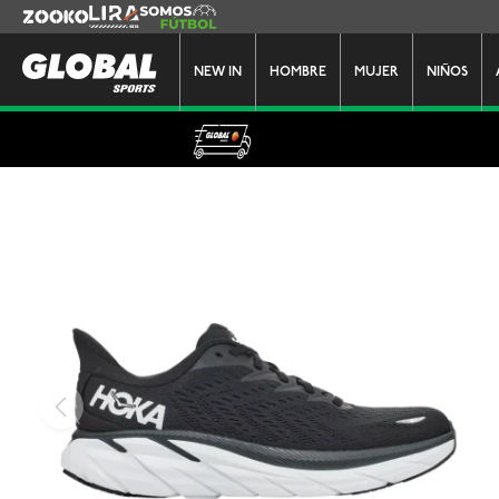
Zooko
Lira
Somos Futbol
NEW IN
HOMBRE
MUJER
NIÑOS