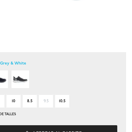
 Grey & White
10
8.5
9.5
10.5
DE TALLES