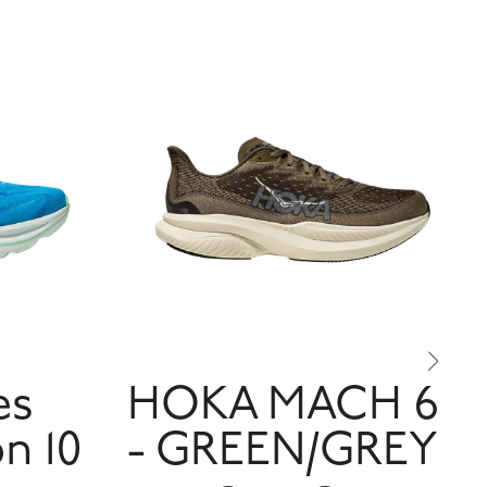
es
HOKA MACH 6
n 10
- GREEN/GREY