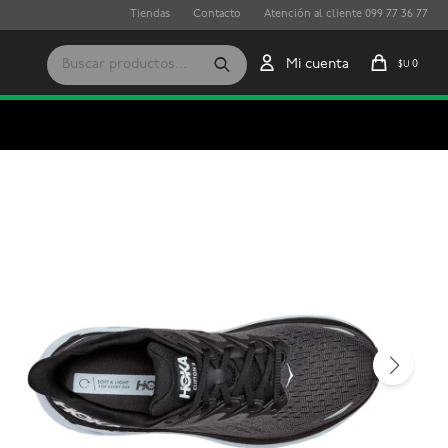
Tiendas
Contacto
Atención al cliente 099 77 36 77
0
$U